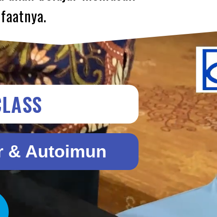
faatnya.
CLASS
r & Autoimun