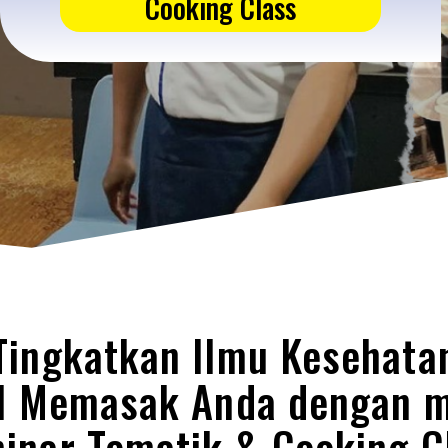
Cooking Class
Tingkatkan Ilmu Kesehata
ll Memasak Anda dengan m
inar Tematik & Cooking C