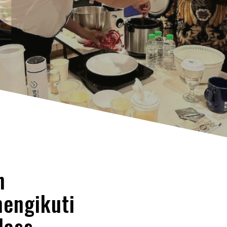
n
engikuti
lass