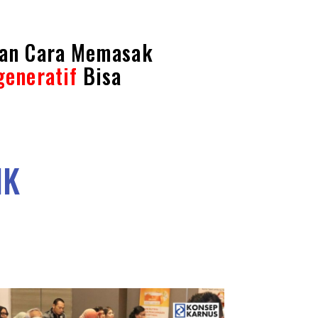
gan Cara Memasak
generatif
Bisa
IK