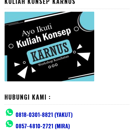
KULIAH KONSEP KARNUS
HUBUNGI KAMI :
0818-0301-8821 (YAKUT)
0857-4810-2721 (MIRA)