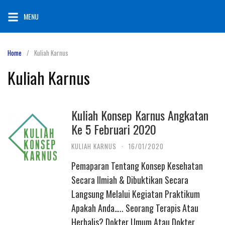
S
MENU
k
i
p
Home
Kuliah Karnus
t
Kuliah Karnus
o
c
o
Kuliah Konsep Karnus Angkatan
n
Ke 5 Februari 2020
t
e
KULIAH KARNUS
·
16/01/2020
n
Pemaparan Tentang Konsep Kesehatan
t
Secara Ilmiah & Dibuktikan Secara
Langsung Melalui Kegiatan Praktikum
Apakah Anda….. Seorang Terapis Atau
Herbalis? Dokter Umum Atau Dokter