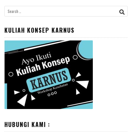
S
e
a
KULIAH KONSEP KARNUS
r
c
h
f
o
r
:
HUBUNGI KAMI :