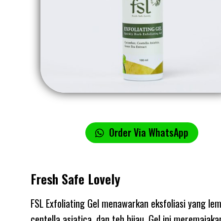
Order Via WhatsApp
Fresh Safe Lovely
FSL Exfoliating Gel menawarkan eksfoliasi yang l
centella asiatica, dan teh hijau. Gel ini meremajaka