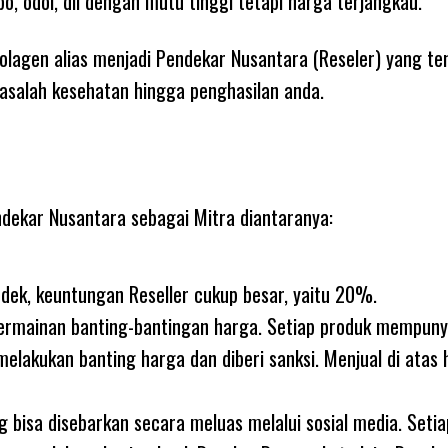
o, odol, dll dengan mutu tinggi tetapi harga terjangkau.
lagen alias menjadi Pendekar Nusantara (Reseler) yang te
salah kesehatan hingga penghasilan anda.
dekar Nusantara sebagai Mitra diantaranya:
dek, keuntungan Reseller cukup besar, yaitu 20%.
 permainan banting-bantingan harga. Setiap produk mempuny
melakukan banting harga dan diberi sanksi. Menjual di atas
 bisa disebarkan secara meluas melalui sosial media. Seti