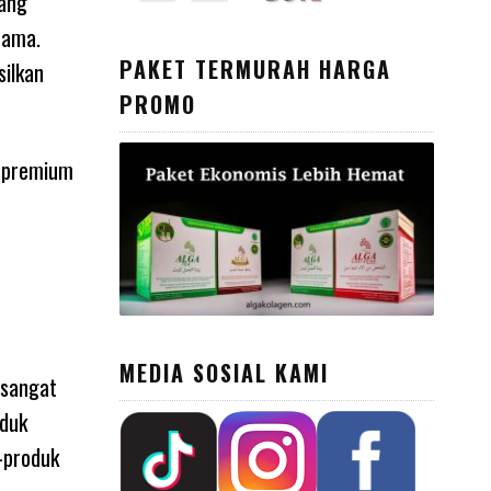
yang
tama.
PAKET TERMURAH HARGA
ilkan
PROMO
s premium
n
MEDIA SOSIAL KAMI
 sangat
oduk
-produk