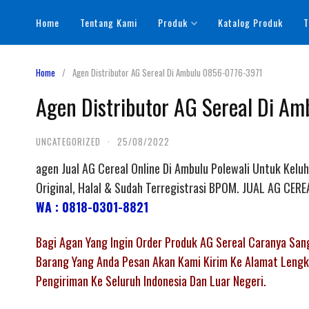
Skip
Home
Tentang Kami
Produk
Katalog Produk
T
to
content
Home
Agen Distributor AG Sereal Di Ambulu 0856-0776-3971
Agen Distributor AG Sereal Di A
UNCATEGORIZED
·
25/08/2022
agen Jual AG Cereal Online Di Ambulu Polewali Untuk Kelu
Original, Halal & Sudah Terregistrasi BPOM. JUAL AG CER
WA : 0818-0301-8821
Bagi Agan Yang Ingin Order Produk AG Sereal Caranya Sa
Barang Yang Anda Pesan Akan Kami Kirim Ke Alamat Lengka
Pengiriman Ke Seluruh Indonesia Dan Luar Negeri.