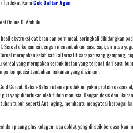
en Terdekat Kami
Cek Daftar Agen
eal Online Di Ambulu
sil ekstruksi oat bran dan corn meal, seringkali dihidangkan pad
al. Sereal dikonsumsi dengan menambahkan susu sapi, air atau yog
Cereal merupakan salah satu alternatif sarapan yang gampang, ce
u sereal yang merupakan serbuk instan yang terbuat dari susu bub
anpa komposisi tambahan makanan yang diizinkan.
Gold Cereal. Bahan-Bahan utama produk ini yakni protein essensial,
zi yang diperlukan oleh tubuh manusia. Dengan dosis dan ukuran
uhan tubuh seperti Anti aging, membantu mengatasi berbagai ka
eal dan pisang plus kolagen rasa coklat yang diracik berdasarkan 