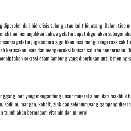
diperoleh dari hidrolisis tulang atau kulit binatang. Dalam tiap m
Penelitian menunjukkan bahwa gelatin dapat digunakan sebagai oba
onsumsi gelatin juga secara signifikan bisa mengurangi rasa sakit 
ah kerusakan usus dan mengkoreksi lapisan saluran pencernaan. D
 menciptakan sekresi asam lambung yang diperlukan untuk meningk
nggang laut yang mengandung unsur mineral alami dari makhluk hi
on, sodium, mangan, kobalt, zink dan selenium.yang gampang disera
an tubuh akan bermacam vitamin dan mineral.