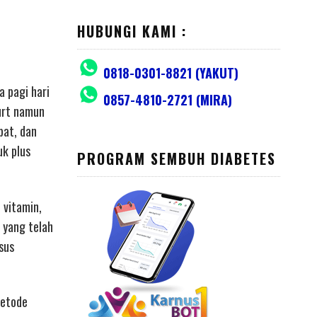
HUBUNGI KAMI :
0818-0301-8821 (YAKUT)
a pagi hari
0857-4810-2721 (MIRA)
urt namun
pat, dan
uk plus
PROGRAM SEMBUH DIABETES
 vitamin,
 yang telah
sus
metode