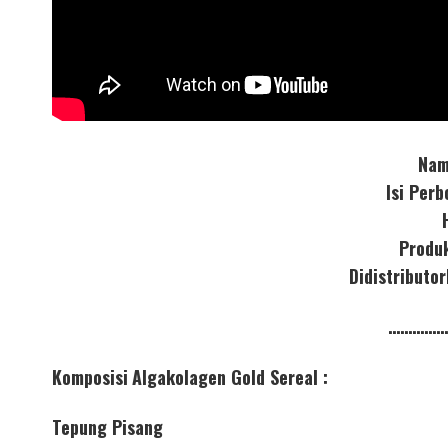
Nam
Isi Per
Produ
Didistribut
……………
Komposisi
Algakolagen Gold Sereal :
Tepung Pisang