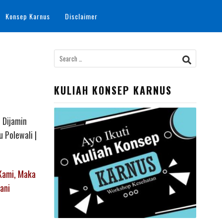
Konsep Karnus
Disclaimer
Search
for:
KULIAH KONSEP KARNUS
 Dijamin
 Polewali |
Kami, Maka
ani