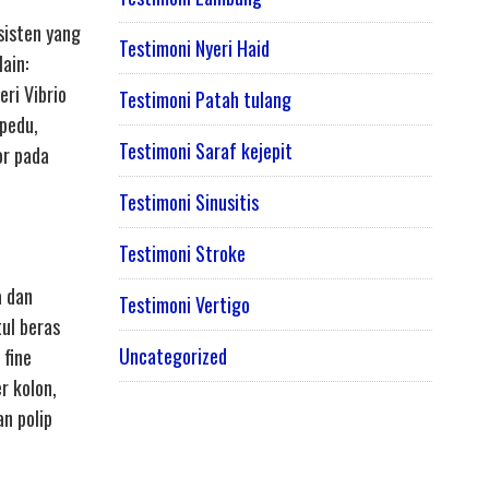
sisten yang
Testimoni Nyeri Haid
ain:
ri Vibrio
Testimoni Patah tulang
pedu,
Testimoni Saraf kejepit
or pada
Testimoni Sinusitis
Testimoni Stroke
a dan
Testimoni Vertigo
tul beras
Uncategorized
 fine
r kolon,
n polip