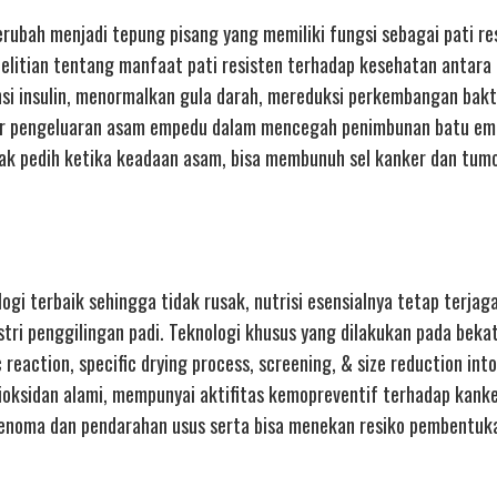
erubah menjadi tepung pisang yang memiliki fungsi sebagai pati re
litian tentang manfaat pati resisten terhadap kesehatan antara l
nsi insulin, menormalkan gula darah, mereduksi perkembangan bakte
car pengeluaran asam empedu dalam mencegah penimbunan batu em
ak pedih ketika keadaan asam, bisa membunuh sel kanker dan tum
ogi terbaik sehingga tidak rusak, nutrisi esensialnya tetap terjag
stri penggilingan padi. Teknologi khusus yang dilakukan pada beka
reaction, specific drying process, screening, & size reduction into
ioksidan alami, mempunyai aktifitas kemopreventif terhadap kanke
adenoma dan pendarahan usus serta bisa menekan resiko pembentuka