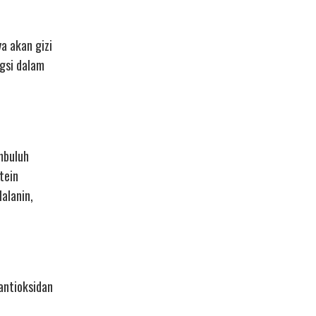
a akan gizi
ngsi dalam
embuluh
tein
alanin,
 antioksidan