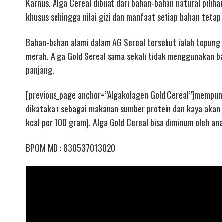
Karnus. Alga Cereal dibuat dari bahan-bahan natural pilih
khusus sehingga nilai gizi dan manfaat setiap bahan tetap
Bahan-bahan alami dalam AG Sereal tersebut ialah tepung p
merah. Alga Gold Sereal sama sekali tidak menggunakan 
panjang.
[previous_page anchor=”Algakolagen Gold Cereal”]mempuny
dikatakan sebagai makanan sumber protein dan kaya akan
kcal per 100 gram). Alga Gold Cereal bisa diminum oleh an
BPOM MD : 830537013020