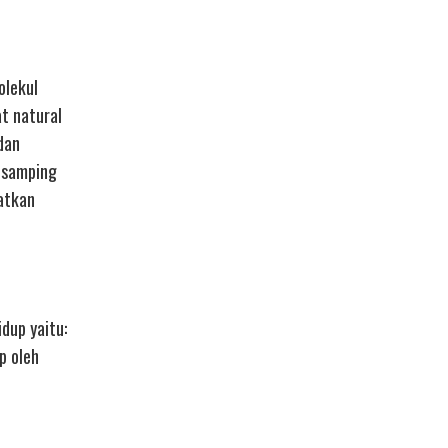
olekul
t natural
dan
isamping
atkan
dup yaitu:
p oleh