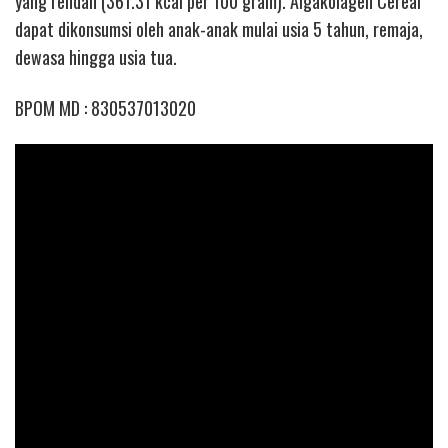
yang rendah (361.31 kcal per 100 gram). Algakolagen Cereal
dapat dikonsumsi oleh anak-anak mulai usia 5 tahun, remaja,
dewasa hingga usia tua.
BPOM MD : 830537013020