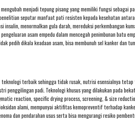
 mengubah menjadi tepung pisang yang memiliki fungsi sebagai pat
enelitian seputar manfaat pati resisten kepada kesehatan antara 
nsi insulin, menormalkan gula darah, mereduksi perkembangan kuma
r pengeluaran asam empedu dalam mencegah penimbunan batu em
idak pedih dikala keadaan asam, bisa membunuh sel kanker dan tu
teknologi terbaik sehingga tidak rusak, nutrisi esensialnya tetap
stri penggilingan padi. Teknologi khusus yang dilakukan pada beka
atic reaction, specific drying process, screening, & size reductio
ioksidan alami, mempunyai aktifitas kemopreventif terhadap kanke
denoma dan pendarahan usus serta bisa mengurangi resiko pembent