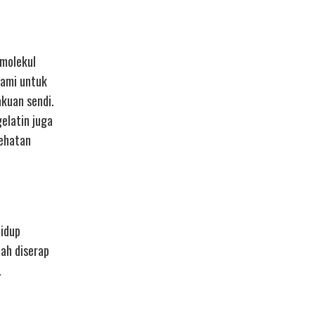
 molekul
lami untuk
akuan sendi.
elatin juga
ehatan
hidup
dah diserap
.