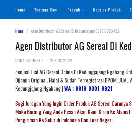
Skip
Home
Tentang Kami
Produk
Katalog Produk
T
to
content
Home
Agen Distributor AG Sereal Di Kedungjajang 0878-5283-1921
Agen Distributor AG Sereal Di K
UNCATEGORIZED
·
25/08/2022
penjual Jual AG Cereal Online Di Kedungjajang Ngabang Un
Dijamin Original, Halal & Sudah Terregistrasi BPOM. JU
Kedungjajang Ngabang |
WA : 0818-0301-8821
Bagi Juragan Yang Ingin Order Produk AG Sereal Caranya
Maka Barang Yang Anda Pesan Akan Kami Kirim Ke Alamat 
Pengiriman Ke Seluruh Indonesia Dan Luar Negeri.