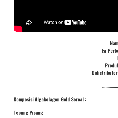
Nam
Isi Per
Produ
Didistribut
……………
Komposisi
Algakolagen Gold Sereal :
Tepung Pisang