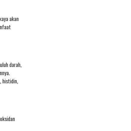
 kaya akan
anfaat
uluh darah,
nnya.
 histidin,
ioksidan