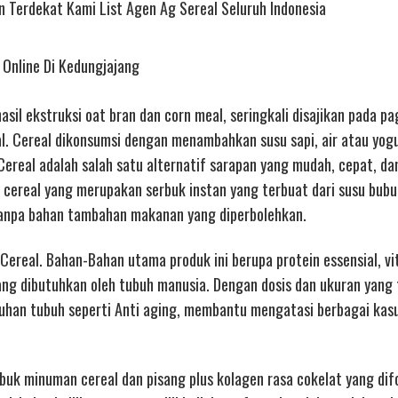
 Terdekat Kami List Agen Ag Sereal Seluruh Indonesia
 Online Di Kedungjajang
sil ekstruksi oat bran dan corn meal, seringkali disajikan pada pag
al. Cereal dikonsumsi dengan menambahkan susu sapi, air atau yo
ereal adalah salah satu alternatif sarapan yang mudah, cepat, da
 cereal yang merupakan serbuk instan yang terbuat dari susu bubu
tanpa bahan tambahan makanan yang diperbolehkan.
 Cereal. Bahan-Bahan utama produk ini berupa protein essensial, vi
ng dibutuhkan oleh tubuh manusia. Dengan dosis dan ukuran yang 
han tubuh seperti Anti aging, membantu mengatasi berbagai kas
buk minuman cereal dan pisang plus kolagen rasa cokelat yang dif