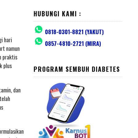
HUBUNGI KAMI :
0818-0301-8821 (YAKUT)
i hari
0857-4810-2721 (MIRA)
gurt namun
n praktis
k plus
PROGRAM SEMBUH DIABETES
tamin, dan
telah
us
ormulasikan