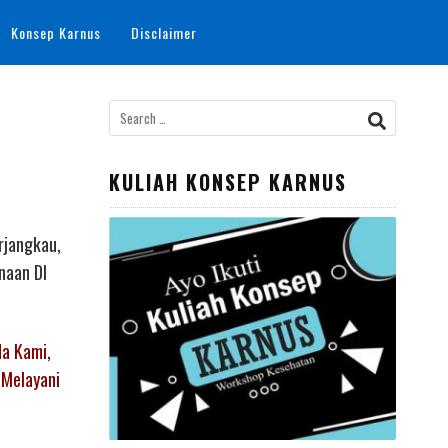
Konsep Karnus
Disclaimer
Search
for:
KULIAH KONSEP KARNUS
rjangkau,
naan DI
da Kami,
 Melayani