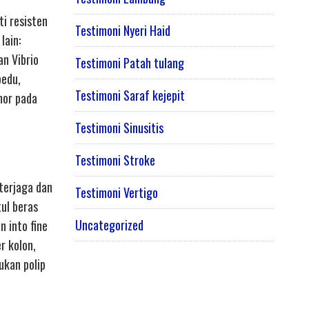
i resisten
Testimoni Nyeri Haid
lain:
n Vibrio
Testimoni Patah tulang
pedu,
Testimoni Saraf kejepit
mor pada
Testimoni Sinusitis
Testimoni Stroke
 terjaga dan
Testimoni Vertigo
tul beras
Uncategorized
n into fine
r kolon,
ukan polip