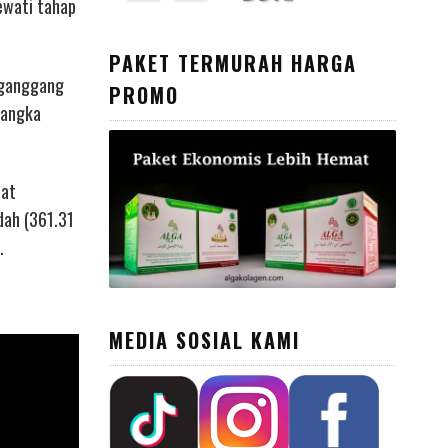
lewati tahap
PAKET TERMURAH HARGA
n ganggang
PROMO
jangka
pat
dah (361.31
.
MEDIA SOSIAL KAMI