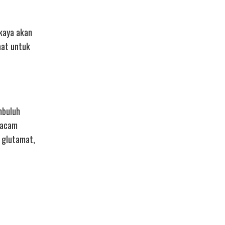
 kaya akan
aat untuk
mbuluh
 macam
m glutamat,
i