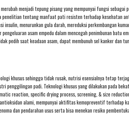
 merubah menjadi tepung pisang yang mempunyai fungsi sebagai pa
 penelitian tentang manfaat pati resisten terhadap kesehatan ant
nsi insulin, menurunkan gula darah, mereduksi perkembangan kuman
car pengeluaran asam empedu dalam mencegah penimbunan batu em
idak pedih saat keadaan asam, dapat membunuh sel kanker dan tu
ologi khusus sehingga tidak rusak, nutrisi esensialnya tetap terja
stri penggilingan padi. Teknologi khusus yang dilakukan pada beka
atic reaction, specific drying process, screening, & size reduction
 antioksidan alami, mempunyai aktifitas kemopreventif terhadap ka
adenoma dan pendarahan usus serta bisa menekan resiko pembentuka