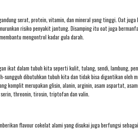
ndung serat, protein, vitamin, dan mineral yang tinggi. Oat juga
enurunkan risiko penyakit jantung. Disamping itu oat juga bermanf
membantu mengontrol kadar gula darah.
an ikat dalam tubuh kita seperti kulit, tulang, sendi, lambung, pe
guh-sungguh dibutuhkan tubuh kita dan tidak bisa digantikan oleh
ng komplit merupakan glisin, alanin, arginin, asam aspartat, asa
, serin, threonin, tirosin, triptofan dan valin.
berikan flavour cokelat alami yang disukai juga berfungsi sebaga