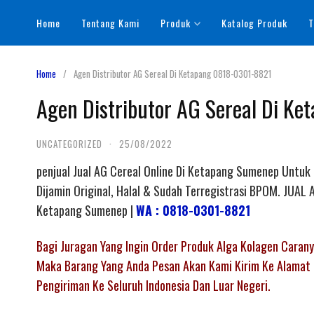
Skip
Home
Tentang Kami
Produk
Katalog Produk
T
to
content
Home
Agen Distributor AG Sereal Di Ketapang 0818-0301-8821
Agen Distributor AG Sereal Di K
UNCATEGORIZED
·
25/08/2022
penjual Jual AG Cereal Online Di Ketapang Sumenep Untuk
Dijamin Original, Halal & Sudah Terregistrasi BPOM. JU
Ketapang Sumenep |
WA : 0818-0301-8821
Bagi Juragan Yang Ingin Order Produk Alga Kolagen Cara
Maka Barang Yang Anda Pesan Akan Kami Kirim Ke Alamat 
Pengiriman Ke Seluruh Indonesia Dan Luar Negeri.