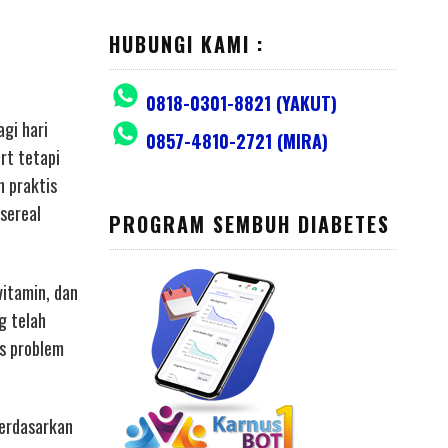
HUBUNGI KAMI :
0818-0301-8821 (YAKUT)
gi hari
0857-4810-2721 (MIRA)
rt tetapi
n praktis
sereal
PROGRAM SEMBUH DIABETES
vitamin, dan
g telah
s problem
berdasarkan