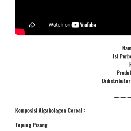
Nam
Isi Per
Produ
Didistribut
……………
Komposisi
Algakolagen Cereal :
Tepung Pisang