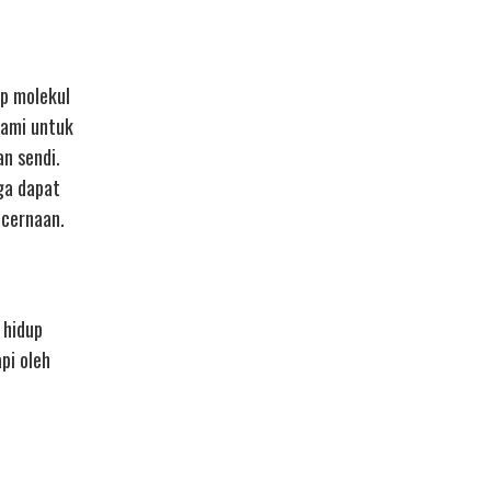
ap molekul
lami untuk
an sendi.
ga dapat
cernaan.
 hidup
pi oleh