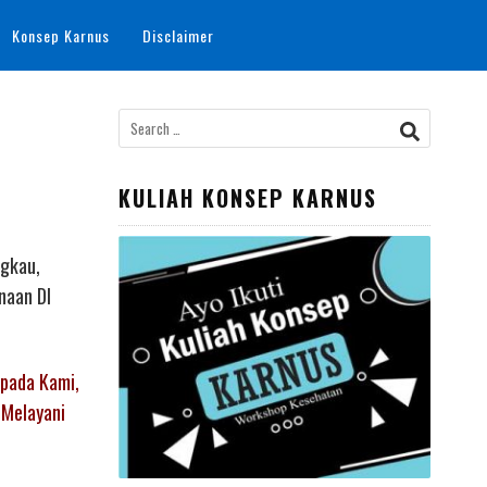
Konsep Karnus
Disclaimer
Search
for:
KULIAH KONSEP KARNUS
ngkau,
naan DI
epada Kami,
 Melayani