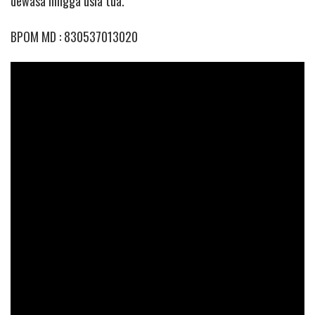
dewasa hingga usia tua.
BPOM MD : 830537013020