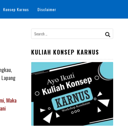
Konsep Karnus
Disclaimer
Search
for:
KULIAH KONSEP KARNUS
ngkau,
I Lapang
mi, Maka
ani