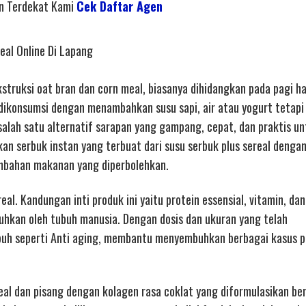
en Terdekat Kami
Cek Daftar Agen
eal Online Di Lapang
struksi oat bran dan corn meal, biasanya dihidangkan pada pagi ha
l dikonsumsi dengan menambahkan susu sapi, air atau yogurt tetap
 salah satu alternatif sarapan yang gampang, cepat, dan praktis un
an serbuk instan yang terbuat dari susu serbuk plus sereal denga
mbahan makanan yang diperbolehkan.
al. Kandungan inti produk ini yaitu protein essensial, vitamin, dan
uhkan oleh tubuh manusia. Dengan dosis dan ukuran yang telah
uh seperti Anti aging, membantu menyembuhkan berbagai kasus 
eal dan pisang dengan kolagen rasa coklat yang diformulasikan be