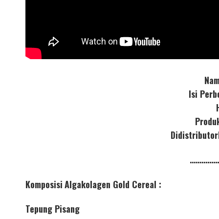
Nam
Isi Per
Produ
Didistribut
……………
Komposisi
Algakolagen Gold Cereal :
Tepung Pisang