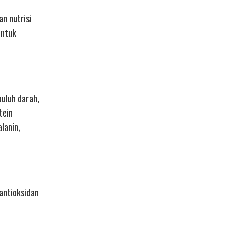
an nutrisi
untuk
buluh darah,
tein
lanin,
 antioksidan