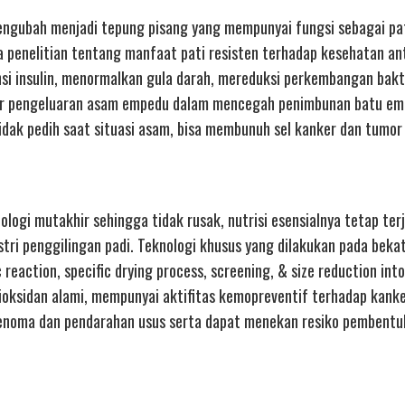
engubah menjadi tepung pisang yang mempunyai fungsi sebagai pat
 penelitian tentang manfaat pati resisten terhadap kesehatan ant
nsi insulin, menormalkan gula darah, mereduksi perkembangan bakte
car pengeluaran asam empedu dalam mencegah penimbunan batu em
dak pedih saat situasi asam, bisa membunuh sel kanker dan tumor
ologi mutakhir sehingga tidak rusak, nutrisi esensialnya tetap ter
stri penggilingan padi. Teknologi khusus yang dilakukan pada beka
reaction, specific drying process, screening, & size reduction into
ioksidan alami, mempunyai aktifitas kemopreventif terhadap kanke
adenoma dan pendarahan usus serta dapat menekan resiko pembentu