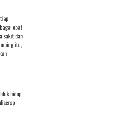
tiap
ebagai obat
a sakit dan
mping itu,
tkan
hluk hidup
diserap