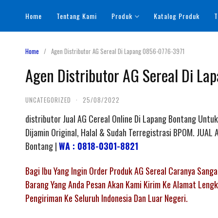
Skip
Home
Tentang Kami
Produk
Katalog Produk
T
to
content
Home
Agen Distributor AG Sereal Di Lapang 0856-0776-3971
Agen Distributor AG Sereal Di L
UNCATEGORIZED
·
25/08/2022
distributor Jual AG Cereal Online Di Lapang Bontang Untu
Dijamin Original, Halal & Sudah Terregistrasi BPOM. JU
Bontang |
WA : 0818-0301-8821
Bagi Ibu Yang Ingin Order Produk AG Sereal Caranya San
Barang Yang Anda Pesan Akan Kami Kirim Ke Alamat Lengka
Pengiriman Ke Seluruh Indonesia Dan Luar Negeri.