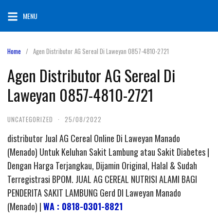
Skip
MENU
to
content
Home
Agen Distributor AG Sereal Di Laweyan 0857-4810-2721
Agen Distributor AG Sereal Di
Laweyan 0857-4810-2721
UNCATEGORIZED
·
25/08/2022
distributor Jual AG Cereal Online Di Laweyan Manado
(Menado) Untuk Keluhan Sakit Lambung atau Sakit Diabetes |
Dengan Harga Terjangkau, Dijamin Original, Halal & Sudah
Terregistrasi BPOM. JUAL AG CEREAL NUTRISI ALAMI BAGI
PENDERITA SAKIT LAMBUNG Gerd DI Laweyan Manado
(Menado) |
WA : 0818-0301-8821