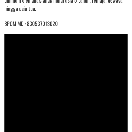
diminum oleh anak-anak mulai usia 5 tahun, remaja, dewasa
hingga usia tua.
BPOM MD : 830537013020