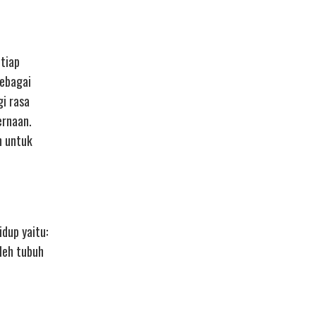
-tiap
sebagai
gi rasa
ernaan.
n untuk
dup yaitu:
oleh tubuh