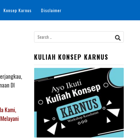
Konsep Karnus
Disclaimer
Search
for:
KULIAH KONSEP KARNUS
Terjangkau,
naan DI
da Kami,
 Melayani