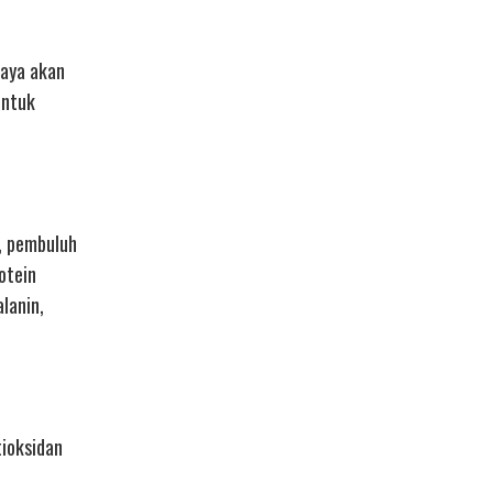
kaya akan
untuk
g, pembuluh
otein
lanin,
tioksidan