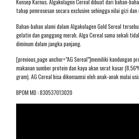
Konsep Karnus. Algakolagen Cereal dibuat dari bahan-baha
tahap pemrosesan secara exclusive sehingga nilai gizi da
Bahan-bahan alami dalam Algakolagen Gold Sereal tersebut 
gelatin dan ganggang merah. Alga Cereal sama sekali ti
diminum dalam jangka panjang.
[previous_page anchor=”AG Sereal”]memiliki kandungan pr
makanan sumber protein dan kaya akan serat kasar (8.56%
gram). AG Cereal bisa dikonsumsi oleh anak-anak mulai usi
BPOM MD : 830537013020