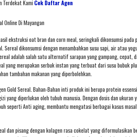
en Terdekat Kami
Cek Daftar Agen
al Online Di Mayangan
sil ekstruksi oat bran dan corn meal, seringkali dikonsumsi pada p
al. Sereal dikonsumsi dengan menambahkan susu sapi, air atau yo
real adalah salah satu alternatif sarapan yang gampang, cepat, d
eal yang merupakan serbuk instan yang terbuat dari susu bubuk plu
ahan tambahan makanan yang diperbolehkan.
en Gold Sereal. Bahan-Bahan inti produk ini berupa protein essensi
izi yang diperlukan oleh tubuh manusia. Dengan dosis dan ukuran 
uh seperti Anti aging, membantu mengatasi berbagai kasus masa
al dan pisang dengan kolagen rasa cokelat yang diformulasikan b