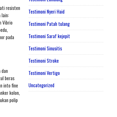
ti resisten
Testimoni Nyeri Haid
lain:
 Vibrio
Testimoni Patah tulang
pedu,
Testimoni Saraf kejepit
mor pada
Testimoni Sinusitis
Testimoni Stroke
a dan
Testimoni Vertigo
tul beras
Uncategorized
n into fine
nker kolon,
ukan polip