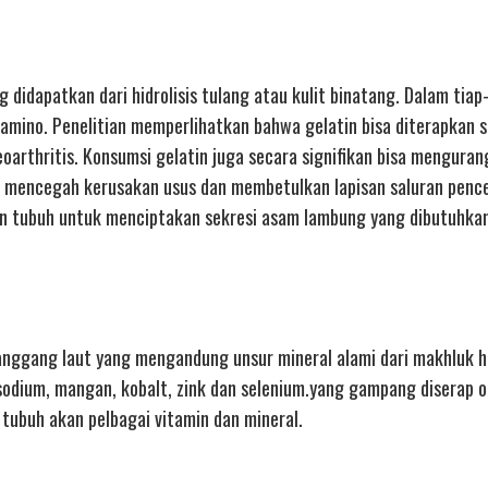
didapatkan dari hidrolisis tulang atau kulit binatang. Dalam tiap
amino. Penelitian memperlihatkan bahwa gelatin bisa diterapkan 
oarthritis. Konsumsi gelatin juga secara signifikan bisa menguran
uk mencegah kerusakan usus dan membetulkan lapisan saluran penc
n tubuh untuk menciptakan sekresi asam lambung yang dibutuhka
anggang laut yang mengandung unsur mineral alami dari makhluk hi
, sodium, mangan, kobalt, zink dan selenium.yang gampang diserap 
ubuh akan pelbagai vitamin dan mineral.