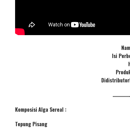
Nam
Isi Per
Produ
Didistribut
……………
Komposisi
Alga Sereal :
Tepung Pisang