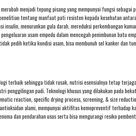
 merubah menjadi tepung pisang yang mempunyai fungsi sebagai pa
penelitian tentang manfaat pati resisten kepada kesehatan antara 
nsi insulin, menurunkan gula darah, mereduksi perkembangan kuman
r pengeluaran asam empedu dalam mencegah penimbunan batu em
idak pedih ketika kondisi asam, bisa membunuh sel kanker dan tu
ogi terbaik sehingga tidak rusak, nutrisi esensialnya tetap terjag
stri penggilingan padi. Teknologi khusus yang dilakukan pada beka
atic reaction, specific drying process, screening, & size reductio
 antioksidan alami, mempunyai aktifitas kemopreventif terhadap ka
adenoma dan pendarahan usus serta bisa mengurangi resiko pembent