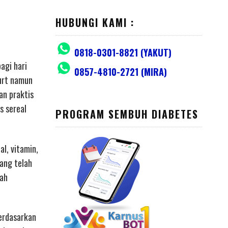
HUBUNGI KAMI :
0818-0301-8821 (YAKUT)
agi hari
0857-4810-2721 (MIRA)
gurt namun
an praktis
s sereal
PROGRAM SEMBUH DIABETES
al, vitamin,
yang telah
lah
erdasarkan