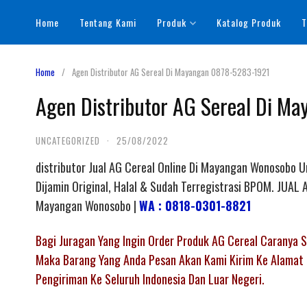
Skip
Home
Tentang Kami
Produk
Katalog Produk
T
to
content
Home
Agen Distributor AG Sereal Di Mayangan 0878-5283-1921
Agen Distributor AG Sereal Di M
UNCATEGORIZED
·
25/08/2022
distributor Jual AG Cereal Online Di Mayangan Wonosobo 
Dijamin Original, Halal & Sudah Terregistrasi BPOM. JU
Mayangan Wonosobo |
WA : 0818-0301-8821
Bagi Juragan Yang Ingin Order Produk AG Cereal Caranya
Maka Barang Yang Anda Pesan Akan Kami Kirim Ke Alamat 
Pengiriman Ke Seluruh Indonesia Dan Luar Negeri.