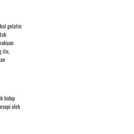
kul gelatin
tuk
ekakuan
 itu,
kan
k hidup
esapi oleh