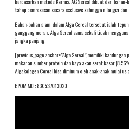
berdasarkan metode Karnus. AG Sereal dibuat dari bahan-b
tahap pemrosesan secara exclusive sehingga nilai gizi da
Bahan-bahan alami dalam Alga Cereal tersebut ialah tepung
ganggang merah. Alga Sereal sama sekali tidak mengguna
jangka panjang.
[previous_page anchor=”Alga Sereal”]memiliki kandungan 
makanan sumber protein dan kaya akan serat kasar (8.56%
Algakolagen Cereal bisa diminum oleh anak-anak mulai usia
BPOM MD : 830537013020