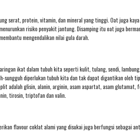
g serat, protein, vitamin, dan mineral yang tinggi. Oat juga kaya
menurunkan risiko penyakit jantung. Disamping itu oat juga berma
embantu mengendalikan nilai gula darah.
ringan ikat dalam tubuh kita seperti kulit, tulang, sendi, lambun
uh-sungguh diperlukan tubuh kita dan tak dapat digantikan oleh ti
t adalah glisin, alanin, arginin, asam aspartat, asam glutamat, fe
onin, tirosin, triptofan dan valin.
ikan flavour coklat alami yang disukai juga berfungsi sebagai an