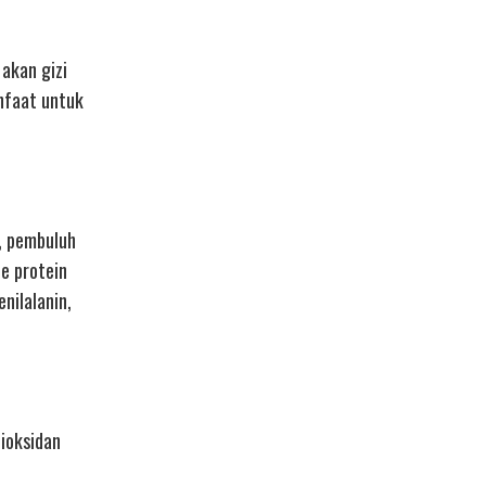
 akan gizi
nfaat untuk
g, pembuluh
pe protein
nilalanin,
tioksidan