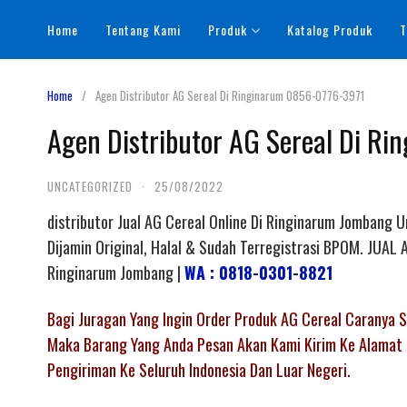
Skip
Home
Tentang Kami
Produk
Katalog Produk
T
to
content
Home
Agen Distributor AG Sereal Di Ringinarum 0856-0776-3971
Agen Distributor AG Sereal Di R
UNCATEGORIZED
·
25/08/2022
distributor Jual AG Cereal Online Di Ringinarum Jombang 
Dijamin Original, Halal & Sudah Terregistrasi BPOM. JU
Ringinarum Jombang |
WA : 0818-0301-8821
Bagi Juragan Yang Ingin Order Produk AG Cereal Caranya
Maka Barang Yang Anda Pesan Akan Kami Kirim Ke Alamat 
Pengiriman Ke Seluruh Indonesia Dan Luar Negeri.