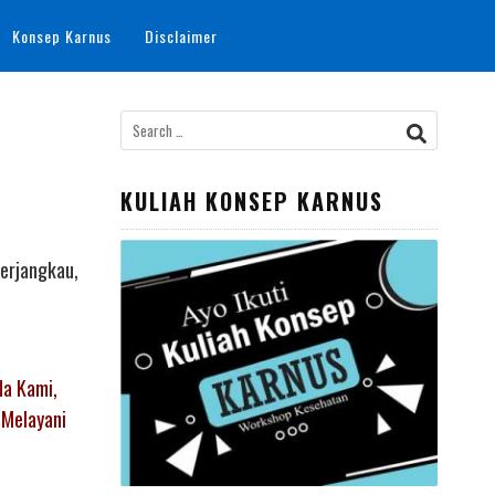
Konsep Karnus
Disclaimer
Search
for:
KULIAH KONSEP KARNUS
Terjangkau,
I
da Kami,
 Melayani