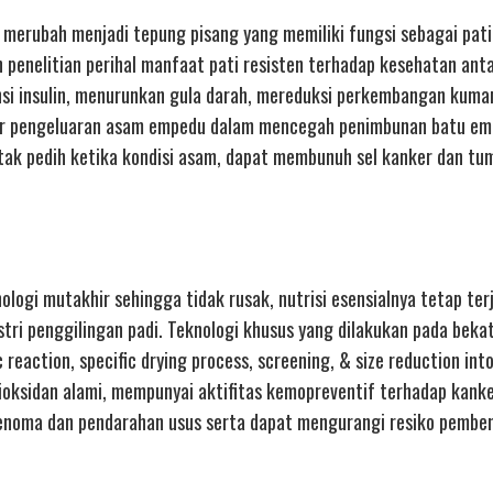
merubah menjadi tepung pisang yang memiliki fungsi sebagai pati
penelitian perihal manfaat pati resisten terhadap kesehatan antar
nsi insulin, menurunkan gula darah, mereduksi perkembangan kuman
car pengeluaran asam empedu dalam mencegah penimbunan batu em
ak pedih ketika kondisi asam, dapat membunuh sel kanker dan tu
ologi mutakhir sehingga tidak rusak, nutrisi esensialnya tetap ter
stri penggilingan padi. Teknologi khusus yang dilakukan pada beka
reaction, specific drying process, screening, & size reduction into
ioksidan alami, mempunyai aktifitas kemopreventif terhadap kanke
adenoma dan pendarahan usus serta dapat mengurangi resiko pemben