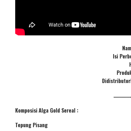
Nam
Isi Per
Produ
Didistribut
……………
Komposisi
Alga Gold Sereal :
Tepung Pisang