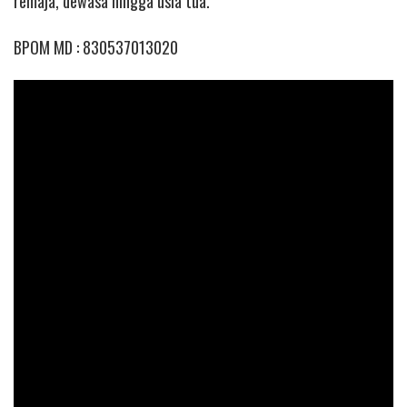
remaja, dewasa hingga usia tua.
BPOM MD : 830537013020