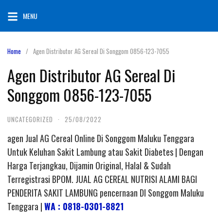
Skip
MENU
to
content
Home
Agen Distributor AG Sereal Di Songgom 0856-123-7055
Agen Distributor AG Sereal Di
Songgom 0856-123-7055
UNCATEGORIZED
·
25/08/2022
agen Jual AG Cereal Online Di Songgom Maluku Tenggara
Untuk Keluhan Sakit Lambung atau Sakit Diabetes | Dengan
Harga Terjangkau, Dijamin Original, Halal & Sudah
Terregistrasi BPOM. JUAL AG CEREAL NUTRISI ALAMI BAGI
PENDERITA SAKIT LAMBUNG pencernaan DI Songgom Maluku
Tenggara |
WA : 0818-0301-8821