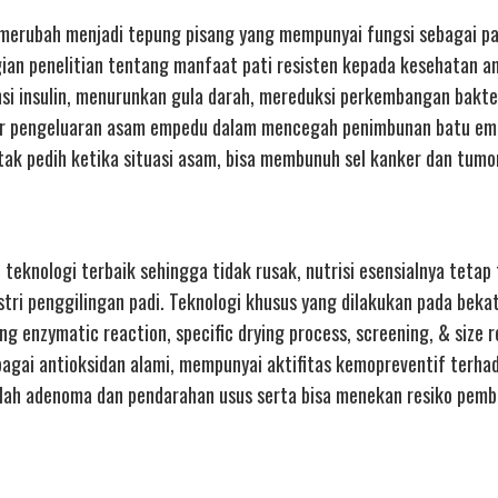
 merubah menjadi tepung pisang yang mempunyai fungsi sebagai pa
an penelitian tentang manfaat pati resisten kepada kesehatan ant
nsi insulin, menurunkan gula darah, mereduksi perkembangan bakter
car pengeluaran asam empedu dalam mencegah penimbunan batu em
ak pedih ketika situasi asam, bisa membunuh sel kanker dan tumor
teknologi terbaik sehingga tidak rusak, nutrisi esensialnya tetap
stri penggilingan padi. Teknologi khusus yang dilakukan pada beka
g enzymatic reaction, specific drying process, screening, & size 
ebagai antioksidan alami, mempunyai aktifitas kemopreventif terha
umlah adenoma dan pendarahan usus serta bisa menekan resiko pem