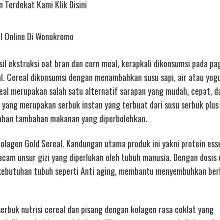
 Terdekat Kami Klik Disini
al Online Di Wonokromo
l ekstruksi oat bran dan corn meal, kerapkali dikonsumsi pada pag
al. Cereal dikonsumsi dengan menambahkan susu sapi, air atau yo
eal merupakan salah satu alternatif sarapan yang mudah, cepat, d
 yang merupakan serbuk instan yang terbuat dari susu serbuk plus
ahan tambahan makanan yang diperbolehkan.
kolagen Gold Sereal. Kandungan utama produk ini yakni protein esse
cam unsur gizi yang diperlukan oleh tubuh manusia. Dengan dosis
kebutuhan tubuh seperti Anti aging, membantu menyembuhkan ber
erbuk nutrisi cereal dan pisang dengan kolagen rasa coklat yang