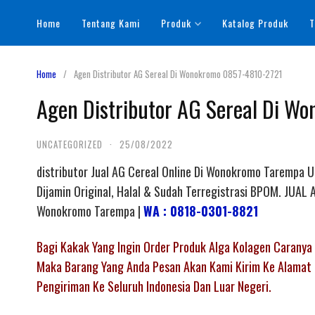
Skip
Home
Tentang Kami
Produk
Katalog Produk
T
to
content
Home
Agen Distributor AG Sereal Di Wonokromo 0857-4810-2721
Agen Distributor AG Sereal Di W
UNCATEGORIZED
·
25/08/2022
distributor Jual AG Cereal Online Di Wonokromo Tarempa 
Dijamin Original, Halal & Sudah Terregistrasi BPOM. JU
Wonokromo Tarempa |
WA : 0818-0301-8821
Bagi Kakak Yang Ingin Order Produk Alga Kolagen Carany
Maka Barang Yang Anda Pesan Akan Kami Kirim Ke Alamat 
Pengiriman Ke Seluruh Indonesia Dan Luar Negeri.