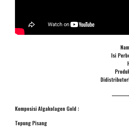
Nam
Isi Per
Produ
Didistribut
……………
Komposisi
Algakolagen Gold :
Tepung Pisang