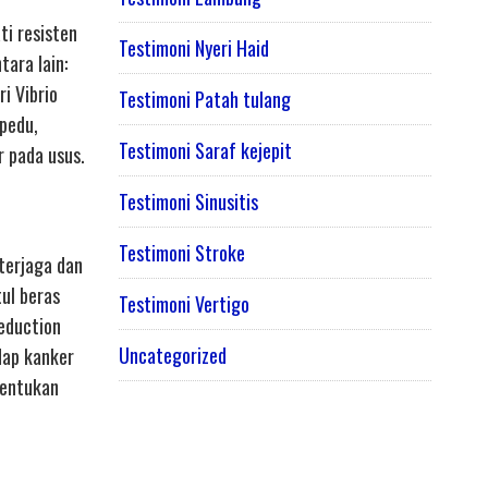
ti resisten
Testimoni Nyeri Haid
ara lain:
i Vibrio
Testimoni Patah tulang
pedu,
Testimoni Saraf kejepit
 pada usus.
Testimoni Sinusitis
Testimoni Stroke
 terjaga dan
tul beras
Testimoni Vertigo
reduction
Uncategorized
dap kanker
bentukan