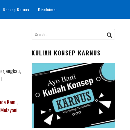
Konsep Karnus
Disclaimer
Search
for:
KULIAH KONSEP KARNUS
Terjangkau,
I
ada Kami,
 Melayani