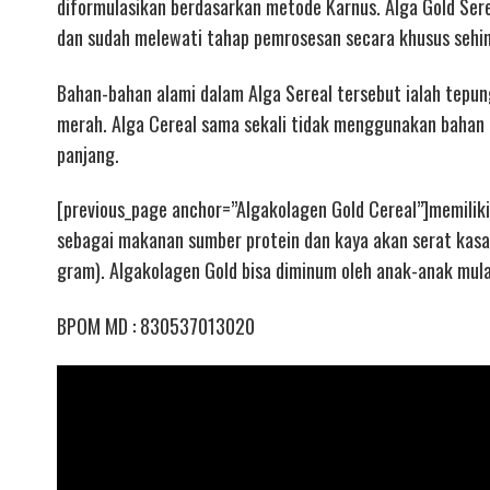
diformulasikan berdasarkan metode Karnus. Alga Gold Serea
dan sudah melewati tahap pemrosesan secara khusus sehing
Bahan-bahan alami dalam Alga Sereal tersebut ialah tepung
merah. Alga Cereal sama sekali tidak menggunakan bahan
panjang.
[previous_page anchor=”Algakolagen Gold Cereal”]memilik
sebagai makanan sumber protein dan kaya akan serat kasa
gram). Algakolagen Gold bisa diminum oleh anak-anak mulai
BPOM MD : 830537013020