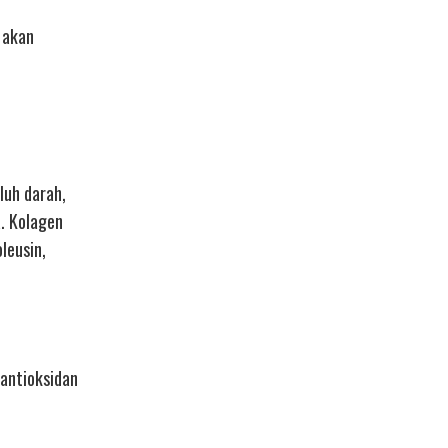
 akan
luh darah,
a. Kolagen
leusin,
 antioksidan