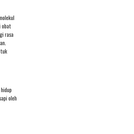
 molekul
i obat
gi rasa
an.
ntuk
 hidup
sapi oleh