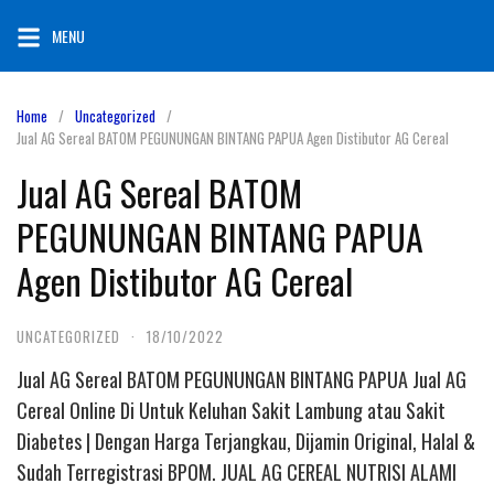
Skip
MENU
to
content
Home
Uncategorized
Jual AG Sereal BATOM PEGUNUNGAN BINTANG PAPUA Agen Distibutor AG Cereal
Jual AG Sereal BATOM
PEGUNUNGAN BINTANG PAPUA
Agen Distibutor AG Cereal
UNCATEGORIZED
·
18/10/2022
Jual AG Sereal BATOM PEGUNUNGAN BINTANG PAPUA Jual AG
Cereal Online Di Untuk Keluhan Sakit Lambung atau Sakit
Diabetes | Dengan Harga Terjangkau, Dijamin Original, Halal &
Sudah Terregistrasi BPOM. JUAL AG CEREAL NUTRISI ALAMI