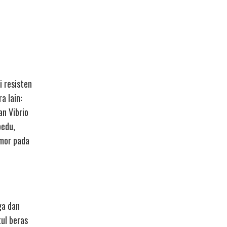
 resisten
a lain:
n Vibrio
pedu,
umor pada
ga dan
tul beras