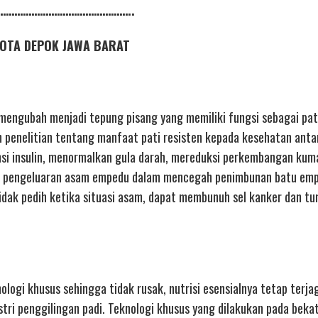
………………………………………..
S KOTA DEPOK JAWA BARAT
mengubah menjadi tepung pisang yang memiliki fungsi sebagai pati
 penelitian tentang manfaat pati resisten kepada kesehatan antar
nsi insulin, menormalkan gula darah, mereduksi perkembangan kuma
r pengeluaran asam empedu dalam mencegah penimbunan batu em
idak pedih ketika situasi asam, dapat membunuh sel kanker dan t
ologi khusus sehingga tidak rusak, nutrisi esensialnya tetap terja
stri penggilingan padi. Teknologi khusus yang dilakukan pada beka