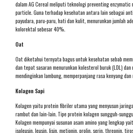
dalam AG Cereal meliputi teknologi preventing enzymatic re
particle. Guna terhadap kesehatan antara lain sebagai ant
payudara, paru-paru, hati dan kulit, menurunkan jumlah 
kolorektal sebesar 40%.
Oat
Oat diketahui ternyata bagus untuk kesehatan sebab memilik
dan tepat sasaran menurunkan kolesterol buruk (LDL) dan 
mendinginkan lambung, memperpanjang rasa kenyang dan m
Kolagen Sapi
Kolagen yaitu protein fibriler utama yang menyusun jaringa
rambut dan lain-lain. Tipe protein kolagen sungguh-sungguh
Kolagen mempunyai susunan asam amino yang lengkap yaitu gl
isoleusin, leusin, lisin, metionin, prolin, serin, threonin, tir