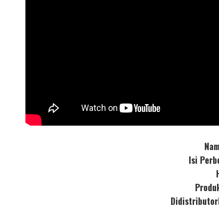
Nam
Isi Per
Produ
Didistribut