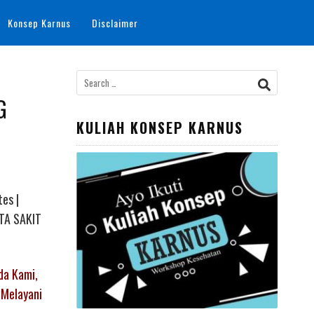
Konsep Karnus
Disclaimer
Search
for:
G
KULIAH KONSEP KARNUS
es |
ITA SAKIT
da Kami,
 Melayani