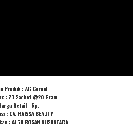
a Produk : AG Cereal
box : 20 Sachet @20 Gram
Harga Retail : Rp.
ksi : CV. RAISSA BEAUTY
orkan : ALGA ROSAN NUSANTARA