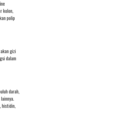
ine
r kolon,
kan polip
 akan gizi
ngsi dalam
buluh darah,
 lainnya.
histidin,