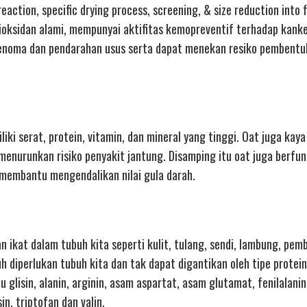
action, specific drying process, screening, & size reduction into f
ioksidan alami, mempunyai aktifitas kemopreventif terhadap kanke
adenoma dan pendarahan usus serta dapat menekan resiko pembentu
i serat, protein, vitamin, dan mineral yang tinggi. Oat juga kaya
menurunkan risiko penyakit jantung. Disamping itu oat juga berfu
embantu mengendalikan nilai gula darah.
n ikat dalam tubuh kita seperti kulit, tulang, sendi, lambung, pem
 diperlukan tubuh kita dan tak dapat digantikan oleh tipe protein
isin, alanin, arginin, asam aspartat, asam glutamat, fenilalanin, 
osin, triptofan dan valin.