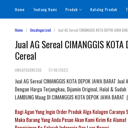
Skip
Home
Tentang Kami
Produk
Katalog Produk
T
to
content
Home
Uncategorized
Jual AG Sereal CIMANGGIS KOTA DEPOK JAWA BARA
Jual AG Sereal CIMANGGIS KOTA 
Cereal
UNCATEGORIZED
·
17/10/2022
Jual AG Sereal CIMANGGIS KOTA DEPOK JAWA BARAT Jual AG 
Dengan Harga Terjangkau, Dijamin Original, Halal & Suda
LAMBUNG Maag DI CIMANGGIS KOTA DEPOK JAWA BARAT 
Bagi Agan Yang Ingin Order Produk Alga Kolagen Caranya
Maka Barang Yang Anda Pesan Akan Kami Kirim Ke Alamat 
Pengiriman Ke Seluruh Indonesia Dan Luar Negeri.