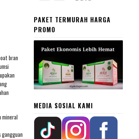
PAKET TERMURAH HARGA
PROMO
 oat bran
sumsi
rupakan
yang
ahan
MEDIA SOSIAL KAMI
n mineral
s gangguan