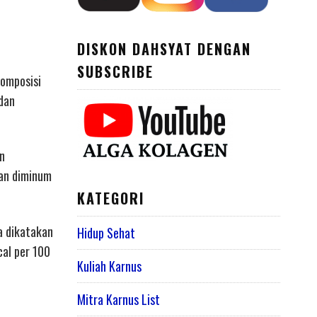
DISKON DAHSYAT DENGAN
SUBSCRIBE
komposisi
 dan
an
an diminum
KATEGORI
a dikatakan
Hidup Sehat
cal per 100
Kuliah Karnus
Mitra Karnus List