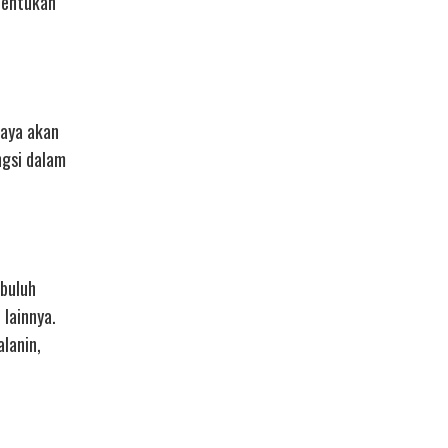
bentukan
kaya akan
ngsi dalam
mbuluh
 lainnya.
lanin,