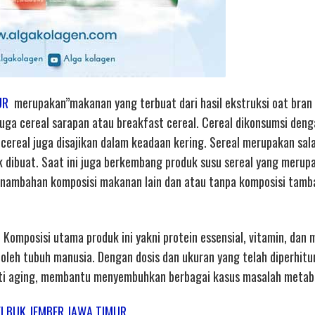
UR
merupakan”makanan yang terbuat dari hasil ekstruksi oat bran
 juga cereal sarapan atau breakfast cereal. Cereal dikonsumsi den
ereal juga disajikan dalam keadaan kering. Sereal merupakan sal
k dibuat. Saat ini juga berkembang produk susu sereal yang merup
 penambahan komposisi makanan lain dan atau tanpa komposisi tam
. Komposisi utama produk ini yakni protein essensial, vitamin, dan 
oleh tubuh manusia. Dengan dosis dan ukuran yang telah diperhit
ti aging, membantu menyembuhkan berbagai kasus masalah metab
 JELBUK JEMBER JAWA TIMUR