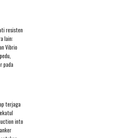
ti resisten
 lain:
n Vibrio
pedu,
or pada
ap terjaga
bekatul
duction into
kanker