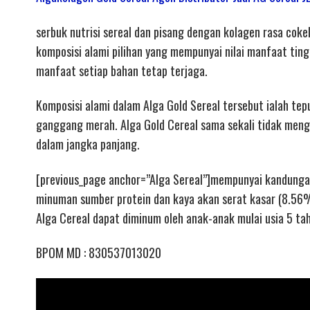
serbuk nutrisi sereal dan pisang dengan kolagen rasa coke
komposisi alami pilihan yang mempunyai nilai manfaat ting
manfaat setiap bahan tetap terjaga.
Komposisi alami dalam Alga Gold Sereal tersebut ialah tepu
ganggang merah. Alga Gold Cereal sama sekali tidak men
dalam jangka panjang.
[previous_page anchor=”Alga Sereal”]mempunyai kandungan
minuman sumber protein dan kaya akan serat kasar (8.56%
Alga Cereal dapat diminum oleh anak-anak mulai usia 5 tah
BPOM MD : 830537013020