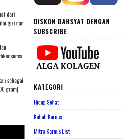
at dari
DISKON DAHSYAT DENGAN
ai gizi dan
SUBSCRIBE
dan
dikonsumsi
kan sebagai
KATEGORI
00 gram).
Hidup Sehat
Kuliah Karnus
Mitra Karnus List