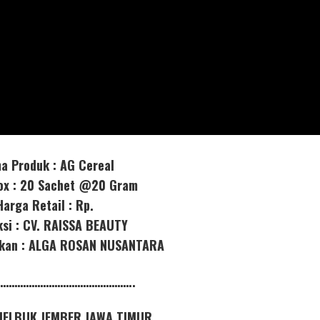
a Produk : AG Cereal
box : 20 Sachet @20 Gram
Harga Retail : Rp.
ksi : CV. RAISSA BEAUTY
orkan : ALGA ROSAN NUSANTARA
………………………………………..
al JELBUK JEMBER JAWA TIMUR