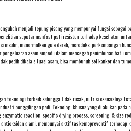
mengubah menjadi tepung pisang yang mempunyai fungsi sebagai pa
enelitian seputar manfaat pati resisten terhadap kesehatan antara
nsi insulin, menormalkan gula darah, mereduksi perkembangan kuma
car pengeluaran asam empedu dalam mencegah penimbunan batu em
dak pedih dikala situasi asam, bisa membunuh sel kanker dan tum
an teknologi terbaik sehingga tidak rusak, nutrisi esensialnya tet
industri penggilingan padi. Teknologi khusus yang dilakukan pada 
 enzymatic reaction, specific drying process, screening, & size re
i antioksidan alami, mempunyai aktifitas kemopreventif terhadap 