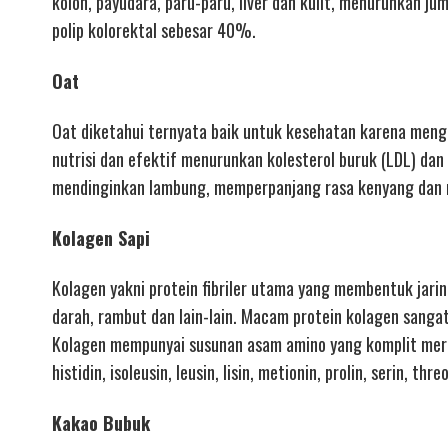
kolon, payudara, paru-paru, liver dan kulit, menurunkan 
polip kolorektal sebesar 40%.
Oat
Oat diketahui ternyata baik untuk kesehatan karena mengan
nutrisi dan efektif menurunkan kolesterol buruk (LDL) dan
mendinginkan lambung, memperpanjang rasa kenyang dan 
Kolagen Sapi
Kolagen yakni protein fibriler utama yang membentuk jaring
darah, rambut dan lain-lain. Macam protein kolagen sangat 
Kolagen mempunyai susunan asam amino yang komplit merupa
histidin, isoleusin, leusin, lisin, metionin, prolin, serin, thre
Kakao Bubuk