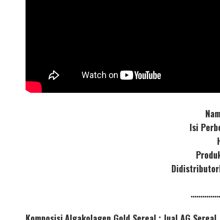
Nam
Isi Per
Produ
Didistribut
……………
Komposisi
Algakolagen Gold Sereal : Jual AG Sere