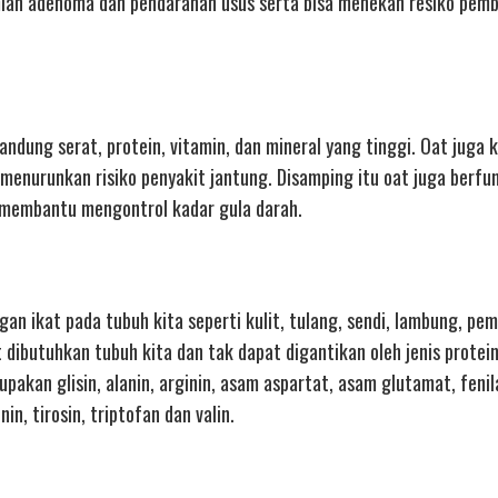
jumlah adenoma dan pendarahan usus serta bisa menekan resiko pem
dung serat, protein, vitamin, dan mineral yang tinggi. Oat juga 
 menurunkan risiko penyakit jantung. Disamping itu oat juga berfu
membantu mengontrol kadar gula darah.
an ikat pada tubuh kita seperti kulit, tulang, sendi, lambung, pe
dibutuhkan tubuh kita dan tak dapat digantikan oleh jenis protein
kan glisin, alanin, arginin, asam aspartat, asam glutamat, fenila
onin, tirosin, triptofan dan valin.