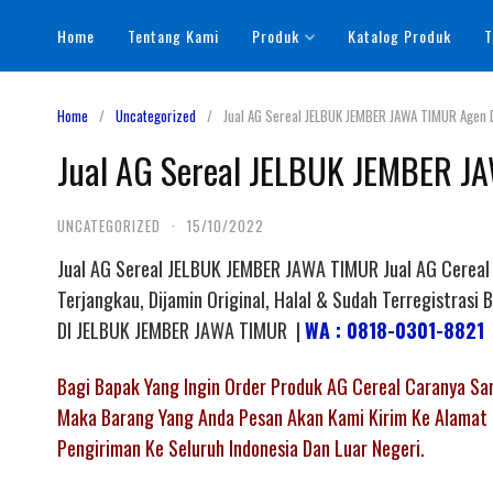
Skip
Home
Tentang Kami
Produk
Katalog Produk
T
to
content
Home
Uncategorized
Jual AG Sereal JELBUK JEMBER JAWA TIMUR Agen D
Jual AG Sereal JELBUK JEMBER JA
UNCATEGORIZED
·
15/10/2022
Jual AG Sereal JELBUK JEMBER JAWA TIMUR Jual AG Cereal 
Terjangkau, Dijamin Original, Halal & Sudah Terregistr
DI JELBUK JEMBER JAWA TIMUR |
WA : 0818-0301-8821
Bagi Bapak Yang Ingin Order Produk AG Cereal Caranya S
Maka Barang Yang Anda Pesan Akan Kami Kirim Ke Alamat 
Pengiriman Ke Seluruh Indonesia Dan Luar Negeri.