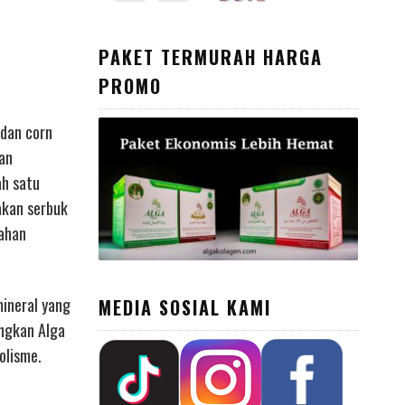
PAKET TERMURAH HARGA
PROMO
 dan corn
gan
ah satu
akan serbuk
bahan
mineral yang
MEDIA SOSIAL KAMI
ungkan Alga
olisme.