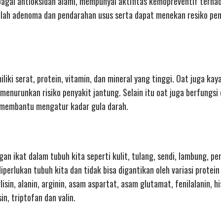
ebagai antioksidan alami, mempunyai aktifitas kemopreventif terha
jumlah adenoma dan pendarahan usus serta dapat menekan resiko p
iki serat, protein, vitamin, dan mineral yang tinggi. Oat juga kay
 menurunkan risiko penyakit jantung. Selain itu oat juga berfungsi
membantu mengatur kadar gula darah.
an ikat dalam tubuh kita seperti kulit, tulang, sendi, lambung, p
perlukan tubuh kita dan tidak bisa digantikan oleh variasi protein 
in, alanin, arginin, asam aspartat, asam glutamat, fenilalanin, his
osin, triptofan dan valin.