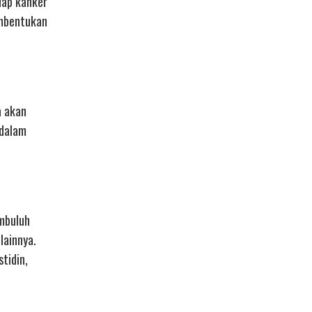
dap kanker
embentukan
a akan
 dalam
embuluh
lainnya.
tidin,