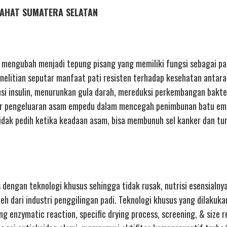
T LAHAT SUMATERA SELATAN
 mengubah menjadi tepung pisang yang memiliki fungsi sebagai pat
elitian seputar manfaat pati resisten terhadap kesehatan antara 
nsi insulin, menurunkan gula darah, mereduksi perkembangan bakter
car pengeluaran asam empedu dalam mencegah penimbunan batu em
idak pedih ketika keadaan asam, bisa membunuh sel kanker dan tu
 dengan teknologi khusus sehingga tidak rusak, nutrisi esensialny
eh dari industri penggilingan padi. Teknologi khusus yang dilakuk
g enzymatic reaction, specific drying process, screening, & size 