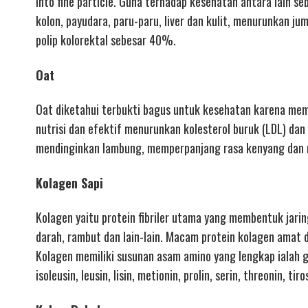
into fine particle. Guna terhadap kesehatan antara lain s
kolon, payudara, paru-paru, liver dan kulit, menurunkan 
polip kolorektal sebesar 40%.
Oat
Oat diketahui terbukti bagus untuk kesehatan karena memil
nutrisi dan efektif menurunkan kolesterol buruk (LDL) dan
mendinginkan lambung, memperpanjang rasa kenyang dan 
Kolagen Sapi
Kolagen yaitu protein fibriler utama yang membentuk jaring
darah, rambut dan lain-lain. Macam protein kolagen amat di
Kolagen memiliki susunan asam amino yang lengkap ialah glis
isoleusin, leusin, lisin, metionin, prolin, serin, threonin, tir