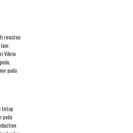
i resisten
lain:
i Vibrio
pedu,
mor pada
a tetap
an pada
reduction