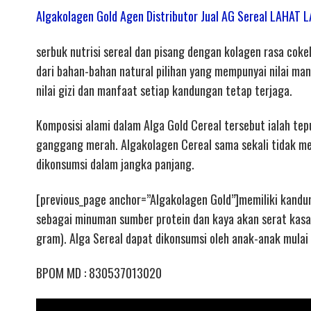
Algakolagen Gold Agen Distributor Jual AG Sereal LAHA
serbuk nutrisi sereal dan pisang dengan kolagen rasa coke
dari bahan-bahan natural pilihan yang mempunyai nilai ma
nilai gizi dan manfaat setiap kandungan tetap terjaga.
Komposisi alami dalam Alga Gold Cereal tersebut ialah tepu
ganggang merah. Algakolagen Cereal sama sekali tidak m
dikonsumsi dalam jangka panjang.
[previous_page anchor=”Algakolagen Gold”]memiliki kandu
sebagai minuman sumber protein dan kaya akan serat kasa
gram). Alga Sereal dapat dikonsumsi oleh anak-anak mulai 
BPOM MD : 830537013020