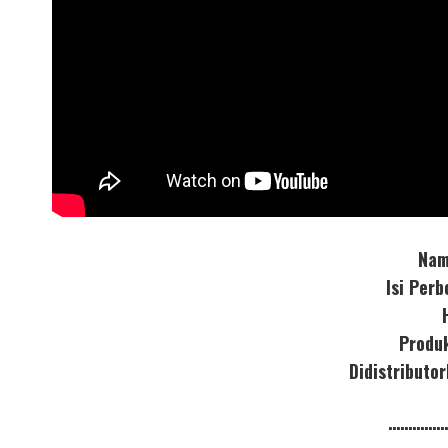
Nam
Isi Per
Produ
Didistribut
……………