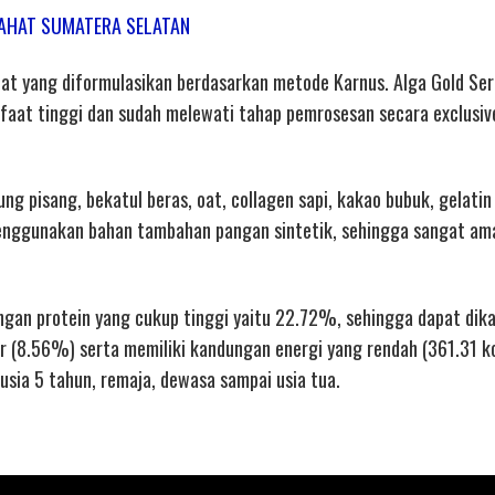
T LAHAT SUMATERA SELATAN
lat yang diformulasikan berdasarkan metode Karnus. Alga Gold Ser
nfaat tinggi dan sudah melewati tahap pemrosesan secara exclusiv
ng pisang, bekatul beras, oat, collagen sapi, kakao bubuk, gelatin
enggunakan bahan tambahan pangan sintetik, sehingga sangat am
ngan protein yang cukup tinggi yaitu 22.72%, sehingga dapat dik
r (8.56%) serta memiliki kandungan energi yang rendah (361.31 k
usia 5 tahun, remaja, dewasa sampai usia tua.