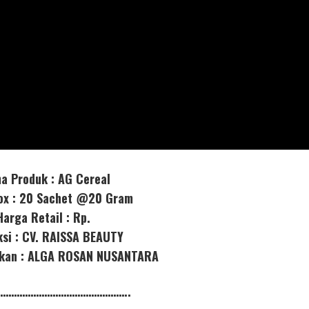
a Produk : AG Cereal
box : 20 Sachet @20 Gram
Harga Retail : Rp.
ksi : CV. RAISSA BEAUTY
orkan : ALGA ROSAN NUSANTARA
………………………………………..