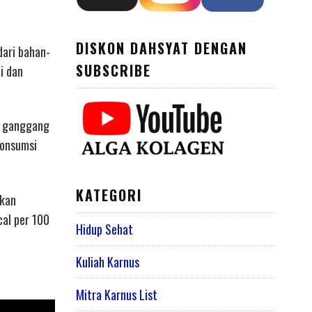
DISKON DAHSYAT DENGAN
dari bahan-
SUBSCRIBE
i dan
an ganggang
konsumsi
KATEGORI
akan
cal per 100
Hidup Sehat
Kuliah Karnus
Mitra Karnus List