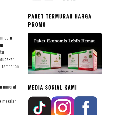
PAKET TERMURAH HARGA
PROMO
an corn
an
atu
merupakan
si tambahan
an mineral
MEDIA SOSIAL KAMI
s masalah