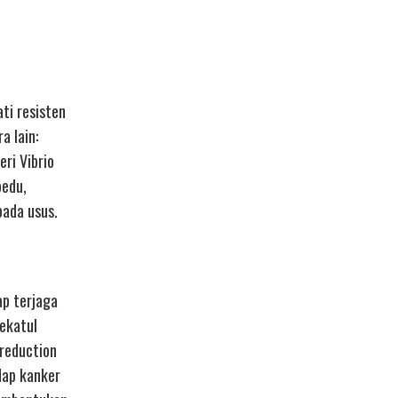
ti resisten
a lain:
ri Vibrio
pedu,
pada usus.
ap terjaga
bekatul
 reduction
dap kanker