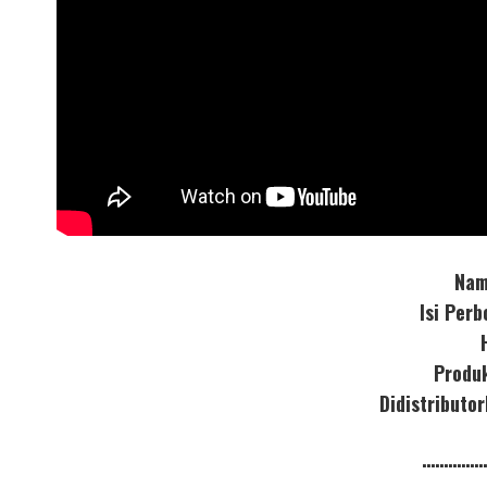
Nam
Isi Per
Produ
Didistribut
……………