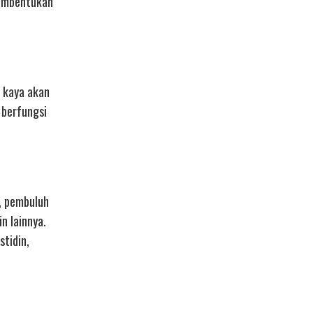
pembentukan
a kaya akan
 berfungsi
g, pembuluh
n lainnya.
stidin,