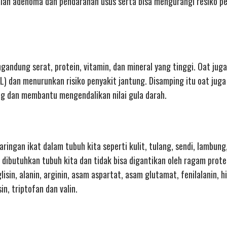
jumlah adenoma dan pendarahan usus serta bisa mengurangi resiko 
andung serat, protein, vitamin, dan mineral yang tinggi. Oat jug
L) dan menurunkan risiko penyakit jantung. Disamping itu oat juga
 dan membantu mengendalikan nilai gula darah.
ringan ikat dalam tubuh kita seperti kulit, tulang, sendi, lambun
 dibutuhkan tubuh kita dan tidak bisa digantikan oleh ragam protei
sin, alanin, arginin, asam aspartat, asam glutamat, fenilalanin, hi
osin, triptofan dan valin.