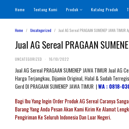
Skip
Home
Tentang Kami
Produk
Katalog Produk
T
to
content
Home
Uncategorized
Jual AG Sereal PRAGAAN SUMENEP JAWA TIMUR Ag
Jual AG Sereal PRAGAAN SUMENEP
UNCATEGORIZED
·
16/10/2022
Jual AG Sereal PRAGAAN SUMENEP JAWA TIMUR Jual AG Cere
Harga Terjangkau, Dijamin Original, Halal & Sudah Terr
Gerd DI PRAGAAN SUMENEP JAWA TIMUR |
WA : 0818-03
Bagi Ibu Yang Ingin Order Produk AG Sereal Caranya San
Barang Yang Anda Pesan Akan Kami Kirim Ke Alamat Lengka
Pengiriman Ke Seluruh Indonesia Dan Luar Negeri.