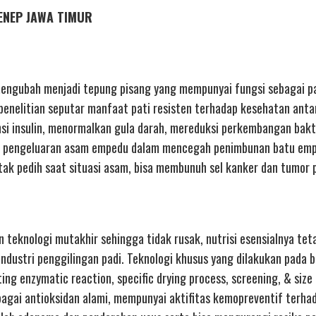
MENEP JAWA TIMUR
mengubah menjadi tepung pisang yang mempunyai fungsi sebagai pa
enelitian seputar manfaat pati resisten terhadap kesehatan antar
nsi insulin, menormalkan gula darah, mereduksi perkembangan bakte
r pengeluaran asam empedu dalam mencegah penimbunan batu em
ak pedih saat situasi asam, bisa membunuh sel kanker dan tumor 
 teknologi mutakhir sehingga tidak rusak, nutrisi esensialnya tet
industri penggilingan padi. Teknologi khusus yang dilakukan pada 
ng enzymatic reaction, specific drying process, screening, & size
ebagai antioksidan alami, mempunyai aktifitas kemopreventif terha