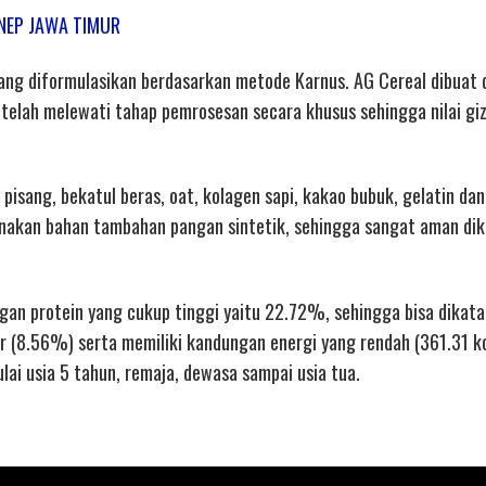
ENEP JAWA TIMUR
 yang diformulasikan berdasarkan metode Karnus. AG Cereal dibuat 
n telah melewati tahap pemrosesan secara khusus sehingga nilai giz
pisang, bekatul beras, oat, kolagen sapi, kakao bubuk, gelatin d
unakan bahan tambahan pangan sintetik, sehingga sangat aman di
gan protein yang cukup tinggi yaitu 22.72%, sehingga bisa dikat
r (8.56%) serta memiliki kandungan energi yang rendah (361.31 k
ai usia 5 tahun, remaja, dewasa sampai usia tua.