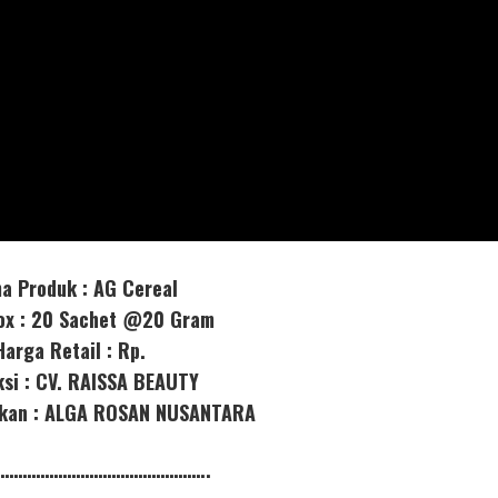
a Produk : AG Cereal
box : 20 Sachet @20 Gram
Harga Retail : Rp.
ksi : CV. RAISSA BEAUTY
orkan : ALGA ROSAN NUSANTARA
………………………………………..