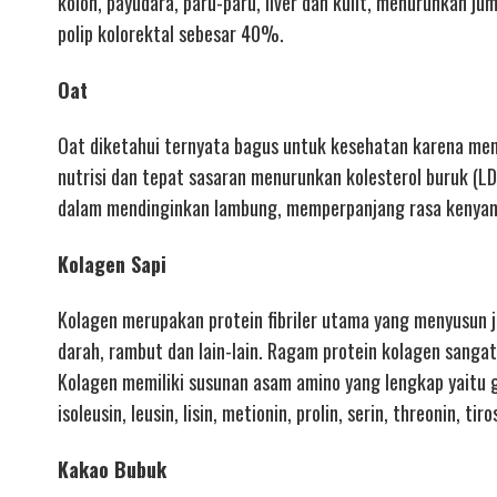
kolon, payudara, paru-paru, liver dan kulit, menurunkan 
polip kolorektal sebesar 40%.
Oat
Oat diketahui ternyata bagus untuk kesehatan karena meng
nutrisi dan tepat sasaran menurunkan kolesterol buruk (LD
dalam mendinginkan lambung, memperpanjang rasa kenyang
Kolagen Sapi
Kolagen merupakan protein fibriler utama yang menyusun ja
darah, rambut dan lain-lain. Ragam protein kolagen sangat
Kolagen memiliki susunan asam amino yang lengkap yaitu gli
isoleusin, leusin, lisin, metionin, prolin, serin, threonin, tir
Kakao Bubuk