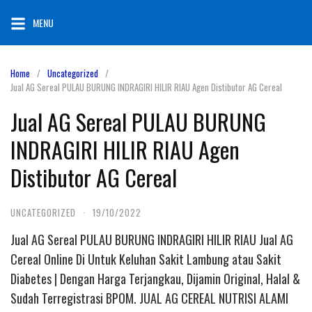
Skip
MENU
to
content
Home
Uncategorized
Jual AG Sereal PULAU BURUNG INDRAGIRI HILIR RIAU Agen Distibutor AG Cereal
Jual AG Sereal PULAU BURUNG
INDRAGIRI HILIR RIAU Agen
Distibutor AG Cereal
UNCATEGORIZED
·
19/10/2022
Jual AG Sereal PULAU BURUNG INDRAGIRI HILIR RIAU Jual AG
Cereal Online Di Untuk Keluhan Sakit Lambung atau Sakit
Diabetes | Dengan Harga Terjangkau, Dijamin Original, Halal &
Sudah Terregistrasi BPOM. JUAL AG CEREAL NUTRISI ALAMI