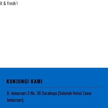
t & fresh !
KUNJUNGI KAMI
Jl. Jemursari 2 No. 30 Surabaya (Sebelah Hotel Zoom
Jemursari)