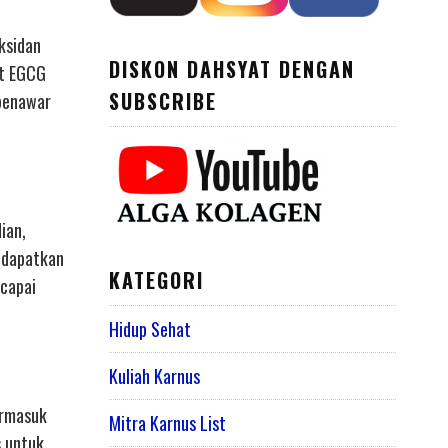
ksidan
DISKON DAHSYAT DENGAN
ut EGCG
SUBSCRIBE
 penawar
ian,
endapatkan
KATEGORI
ncapai
Hidup Sehat
Kuliah Karnus
ermasuk
Mitra Karnus List
s untuk