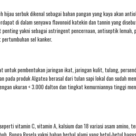
h hijau serbuk dikenal sebagai bahan pangan yang kaya akan antio
terdapat di dalam senyawa flavonoid katekin dan tannin yang diseb
t penting yakni sebagai astringent pencernaan, antiseptik lemah,
t pertumbuhan sel kanker.
t untuk pembentukan jaringan ikat, jaringan kulit, tulang, persend
an pada produk Algatea berasal dari tulan sapi lokal dan sudah m
 dengan ukuran < 3.000 dalton dan tingkat kemurniannya tinggi me
eperti vitamin C, vitamin A, kalsium dan 18 variasi asam amino, t
buh. Bunga Rosela yakni bahan herbal alami yang betul-betul bagu