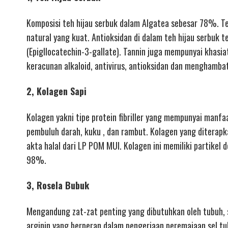
Komposisi teh hijau serbuk dalam Algatea sebesar 78%. Te
natural yang kuat. Antioksidan di dalam teh hijau serbuk 
(Epigllocatechin-3-gallate). Tannin juga mempunyai khasia
keracunan alkaloid, antivirus, antioksidan dan menghamba
2, Kolagen Sapi
Kolagen yakni tipe protein fibriller yang mempunyai manfaa
pembuluh darah, kuku , dan rambut. Kolagen yang diterapk
akta halal dari LP POM MUI. Kolagen ini memiliki partikel
98%.
3, Rosela Bubuk
Mengandung zat-zat penting yang dibutuhkan oleh tubuh, s
arginin yang berperan dalam pengerjaan peremajaan sel tu