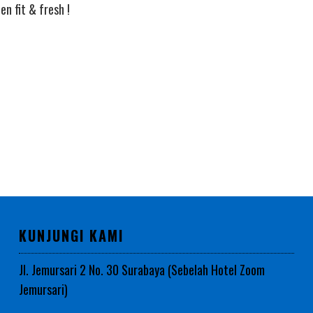
n fit & fresh !
KUNJUNGI KAMI
Jl. Jemursari 2 No. 30 Surabaya (Sebelah Hotel Zoom
Jemursari)