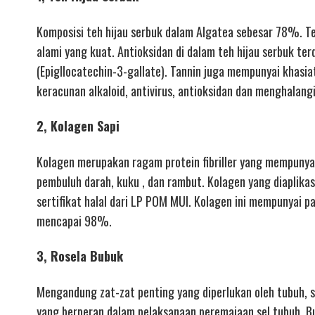
Komposisi teh hijau serbuk dalam Algatea sebesar 78%. Te
alami yang kuat. Antioksidan di dalam teh hijau serbuk te
(Epigllocatechin-3-gallate). Tannin juga mempunyai khasi
keracunan alkaloid, antivirus, antioksidan dan menghalang
2, Kolagen Sapi
Kolagen merupakan ragam protein fibriller yang mempunyai 
pembuluh darah, kuku , dan rambut. Kolagen yang diaplikas
sertifikat halal dari LP POM MUI. Kolagen ini mempunyai p
mencapai 98%.
3, Rosela Bubuk
Mengandung zat-zat penting yang diperlukan oleh tubuh, se
yang berperan dalam pelaksanaan peremajaan sel tubuh. B