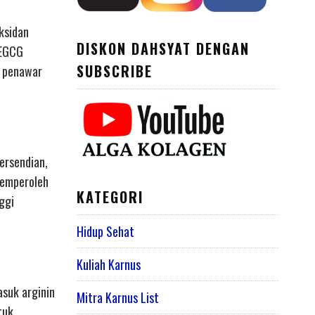
ksidan
DISKON DAHSYAT DENGAN
 EGCG
SUBSCRIBE
, penawar
ersendian,
memperoleh
KATEGORI
ggi
Hidup Sehat
Kuliah Karnus
asuk arginin
Mitra Karnus List
tuk