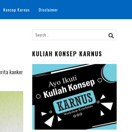
Konsep Karnus
Disclaimer
Search
for:
KULIAH KONSEP KARNUS
erita kanker