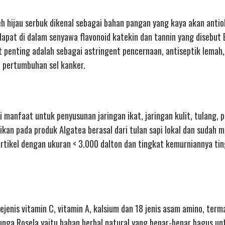
h hijau serbuk dikenal sebagai bahan pangan yang kaya akan antio
rdapat di dalam senyawa flavonoid katekin dan tannin yang disebut
at penting adalah sebagai astringent pencernaan, antiseptik lemah
i pertumbuhan sel kanker.
manfaat untuk penyusunan jaringan ikat, jaringan kulit, tulang, p
ikan pada produk Algatea berasal dari tulan sapi lokal dan sudah 
artikel dengan ukuran < 3.000 dalton dan tingkat kemurniannya tin
jenis vitamin C, vitamin A, kalsium dan 18 jenis asam amino, term
unga Rosela yaitu bahan herbal natural yang benar-benar bagus un