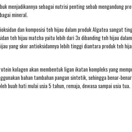
bubuk menjadikannya sebagai nutrisi penting sebab mengandung prot
lbagai mineral.
tioksidan dan komposisi teh hijau dalam produk Algatea sangat ting
dan teh hijau matcha yaitu lebih dari 3x dibanding teh hijau dala
jau yang skor antioksidannya lebih tinggi diantara produk teh hij
protein kolagen akan membentuk ligan ikatan kompleks yang memp
ggunakan bahan tambahan pangan sintetik, sehingga benar-bena
eh buah hati mulai usia 5 tahun, remaja, dewasa sampai usia tua.