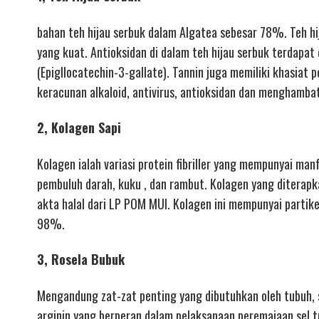
bahan teh hijau serbuk dalam Algatea sebesar 78%. Teh hi
yang kuat. Antioksidan di dalam teh hijau serbuk terdapat
(Epigllocatechin-3-gallate). Tannin juga memiliki khasiat
keracunan alkaloid, antivirus, antioksidan dan menghamba
2, Kolagen Sapi
Kolagen ialah variasi protein fibriller yang mempunyai man
pembuluh darah, kuku , dan rambut. Kolagen yang diterapka
akta halal dari LP POM MUI. Kolagen ini mempunyai partik
98%.
3, Rosela Bubuk
Mengandung zat-zat penting yang dibutuhkan oleh tubuh, s
arginin yang berperan dalam pelaksanaan peremajaan sel tu