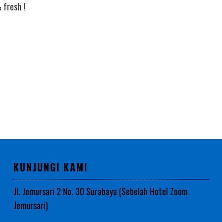
 fresh !
KUNJUNGI KAMI
Jl. Jemursari 2 No. 30 Surabaya (Sebelah Hotel Zoom
Jemursari)