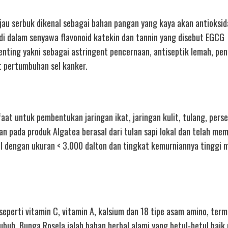
jau serbuk dikenal sebagai bahan pangan yang kaya akan antioksid
 di dalam senyawa flavonoid katekin dan tannin yang disebut EGCG
 penting yakni sebagai astringent pencernaan, antiseptik lemah, pe
t pertumbuhan sel kanker.
faat untuk pembentukan jaringan ikat, jaringan kulit, tulang, perse
n pada produk Algatea berasal dari tulan sapi lokal dan telah me
el dengan ukuran < 3.000 dalton dan tingkat kemurniannya tinggi 
eperti vitamin C, vitamin A, kalsium dan 18 tipe asam amino, ter
buh. Bunga Rosela ialah bahan herbal alami yang betul-betul baik