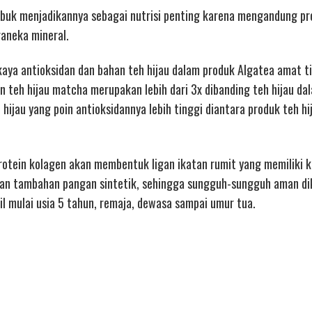
bubuk menjadikannya sebagai nutrisi penting karena mengandung pro
raneka mineral.
 kaya antioksidan dan bahan teh hijau dalam produk Algatea amat t
n teh hijau matcha merupakan lebih dari 3x dibanding teh hijau da
hijau yang poin antioksidannya lebih tinggi diantara produk teh hi
protein kolagen akan membentuk ligan ikatan rumit yang memiliki
han tambahan pangan sintetik, sehingga sungguh-sungguh aman d
l mulai usia 5 tahun, remaja, dewasa sampai umur tua.