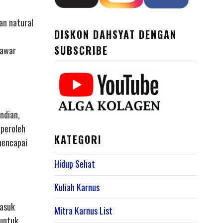
an natural
DISKON DAHSYAT DENGAN
SUBSCRIBE
nawar
ndian,
mperoleh
KATEGORI
mencapai
Hidup Sehat
Kuliah Karnus
masuk
Mitra Karnus List
 untuk