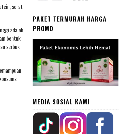
tein, serat
PAKET TERMURAH HARGA
PROMO
inggi adalah
lam bentuk
jau serbuk
 kemampuan
ikonsumsi
MEDIA SOSIAL KAMI