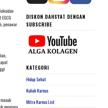
ioksidan
DISKON DAHSYAT DENGAN
ut EGCG
SUBSCRIBE
ah, penawar
ian,
dapat
KATEGORI
ggi
Hidup Sehat
Kuliah Karnus
ermasuk
Mitra Karnus List
tuk menjaga