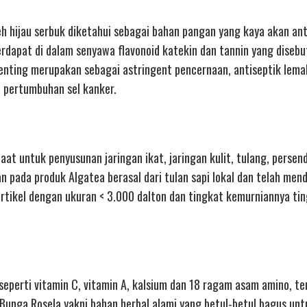
h hijau serbuk diketahui sebagai bahan pangan yang kaya akan ant
terdapat di dalam senyawa flavonoid katekin dan tannin yang diseb
 penting merupakan sebagai astringent pencernaan, antiseptik lem
i pertumbuhan sel kanker.
aat untuk penyusunan jaringan ikat, jaringan kulit, tulang, persend
n pada produk Algatea berasal dari tulan sapi lokal dan telah men
artikel dengan ukuran < 3.000 dalton dan tingkat kemurniannya tin
eperti vitamin C, vitamin A, kalsium dan 18 ragam asam amino, t
 Bunga Rosela yakni bahan herbal alami yang betul-betul bagus un