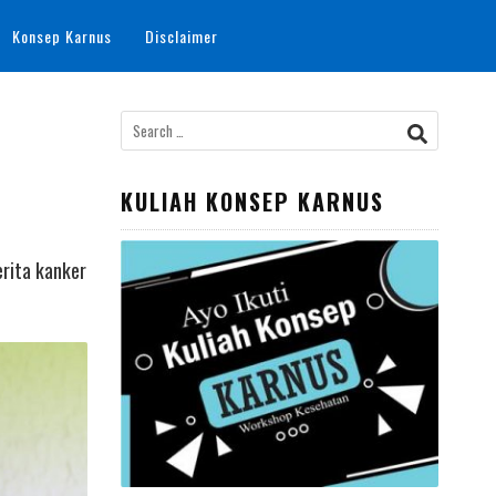
Konsep Karnus
Disclaimer
Search
for:
KULIAH KONSEP KARNUS
erita kanker