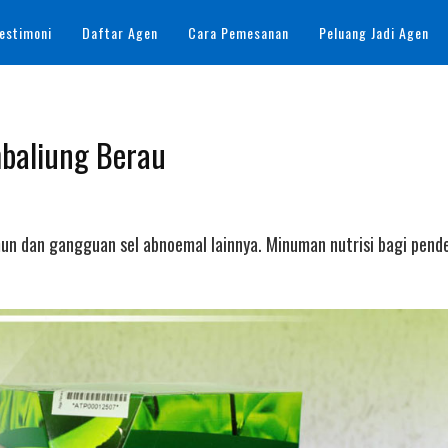
estimoni
Daftar Agen
Cara Pemesanan
Peluang Jadi Agen
mbaliung Berau
mun dan gangguan sel abnoemal lainnya. Minuman nutrisi bagi pend