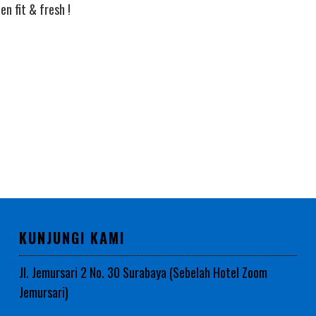
n fit & fresh !
KUNJUNGI KAMI
Jl. Jemursari 2 No. 30 Surabaya (Sebelah Hotel Zoom
Jemursari)