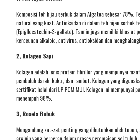
Komposisi teh hijau serbuk dalam Algatea sebesar 78%. Te
natural yang kuat. Antioksidan di dalam teh hijau serbuk 
(Epigllocatechin-3-gallate). Tannin juga memiliki khasiat
keracunan alkaloid, antivirus, antioksidan dan menghalang
2, Kolagen Sapi
Kolagen adalah jenis protein fibriller yang mempunyai manf
pembuluh darah, kuku , dan rambut. Kolagen yang digunaka
sertifikat halal dari LP POM MUI. Kolagen ini mempunyai p
menempuh 98%.
3, Rosela Bubuk
Mengandung zat-zat penting yang dibutuhkan oleh tubuh, s
arginin yang berperan dalam proses peremajaan sel tubuh.