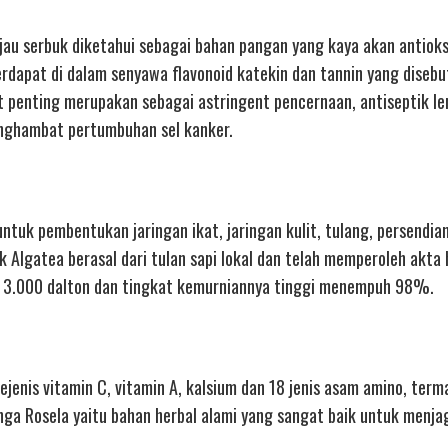
jau serbuk diketahui sebagai bahan pangan yang kaya akan antiok
terdapat di dalam senyawa flavonoid katekin dan tannin yang diseb
at penting merupakan sebagai astringent pencernaan, antiseptik l
enghambat pertumbuhan sel kanker.
 untuk pembentukan jaringan ikat, jaringan kulit, tulang, persendia
 Algatea berasal dari tulan sapi lokal dan telah memperoleh akta h
 < 3.000 dalton dan tingkat kemurniannya tinggi menempuh 98%.
jenis vitamin C, vitamin A, kalsium dan 18 jenis asam amino, term
nga Rosela yaitu bahan herbal alami yang sangat baik untuk menja