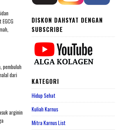
sidan
DISKON DAHSYAT DENGAN
ut EGCG
SUBSCRIBE
emah,
n, pembuluh
alal dari
KATEGORI
Hidup Sehat
Kuliah Karnus
asuk arginin
ga
Mitra Karnus List