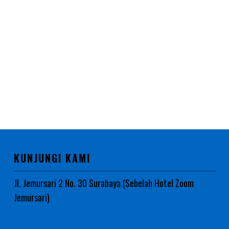
KUNJUNGI KAMI
Jl. Jemursari 2 No. 30 Surabaya (Sebelah Hotel Zoom
Jemursari)