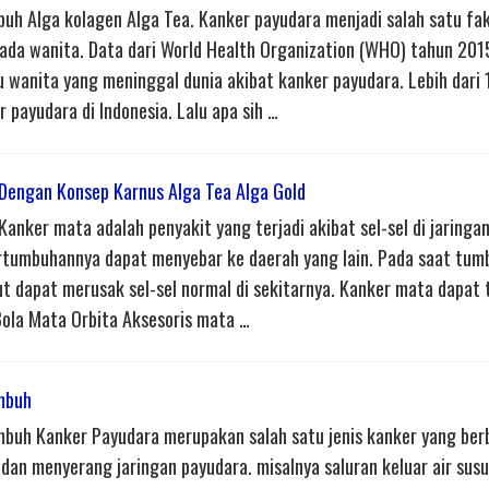
uh Alga kolagen Alga Tea. Kanker payudara menjadi salah satu fa
pada wanita. Data dari World Health Organization (WHO) tahun 201
wanita yang meninggal dunia akibat kanker payudara. Lebih dari 
payudara di Indonesia.⁣ ⁣Lalu apa sih …
Dengan Konsep Karnus Alga Tea Alga Gold
nker mata adalah penyakit yang terjadi akibat sel-sel di jaringa
rtumbuhannya dapat menyebar ke daerah yang lain. Pada saat tum
ut dapat merusak sel-sel normal di sekitarnya. Kanker mata dapat 
Bola Mata Orbita Aksesoris mata …
mbuh
buh Kanker Payudara merupakan salah satu jenis kanker yang ber
dan menyerang jaringan payudara. misalnya saluran keluar air susu,