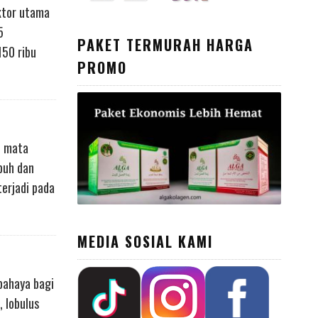
ktor utama
5
PAKET TERMURAH HARGA
150 ribu
PROMO
n mata
buh dan
terjadi pada
MEDIA SOSIAL KAMI
bahaya bagi
 lobulus