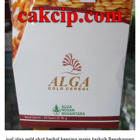
jual alga gold obat herbal kencing manis terbaik Bengkayang