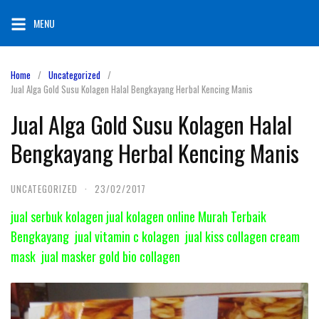
Skip
MENU
to
content
Home
Uncategorized
Jual Alga Gold Susu Kolagen Halal Bengkayang Herbal Kencing Manis
Jual Alga Gold Susu Kolagen Halal
Bengkayang Herbal Kencing Manis
UNCATEGORIZED
·
23/02/2017
jual serbuk kolagen jual kolagen online Murah Terbaik
Bengkayang jual vitamin c kolagen jual kiss collagen cream
mask jual masker gold bio collagen