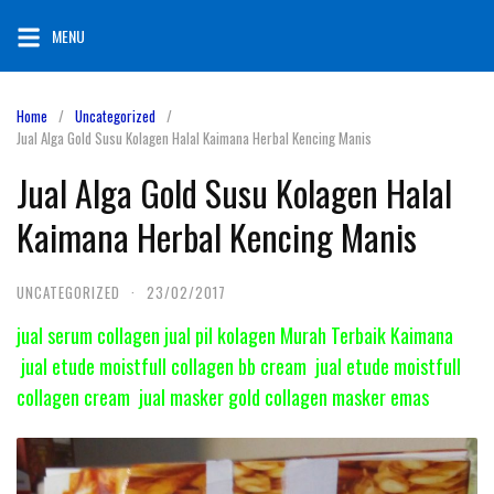
Skip
MENU
to
content
Home
Uncategorized
Jual Alga Gold Susu Kolagen Halal Kaimana Herbal Kencing Manis
Jual Alga Gold Susu Kolagen Halal
Kaimana Herbal Kencing Manis
UNCATEGORIZED
·
23/02/2017
jual serum collagen jual pil kolagen Murah Terbaik Kaimana
jual etude moistfull collagen bb cream jual etude moistfull
collagen cream jual masker gold collagen masker emas