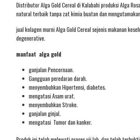
Distributor Alga Gold Cereal di Kalabahi produksi Alga Ro
natural terbaik tanpa zat kimia buatan dan mengutamaka
jual kolagen murni
Alga Gold Cereal sejenis makanan kese
degenerative.
manfaat alga gold
ganjalan Pencernaan.
Gangguan peredaran darah.
menyembuhkan Hipertensi, diabetes.
mengatasi Asam urat.
menyembuhkan Stroke.
ganjalan ginjal.
mengatasi Tumor dan kanker.
Produk ini telah melewati proses uji lab, dan telah terbuk