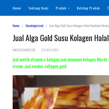
Skip
Home
Tentang Kami
Produk
Katalog Produk
T
to
content
Home
Uncategorized
Jual Alga Gold Susu Kolagen Halal Kalabahi Herb
Jual Alga Gold Susu Kolagen Hala
UNCATEGORIZED
·
23/02/2017
jual suntik vitamin c kolagen jual minuman kolagen Murah T
cream jual masker collagen gold