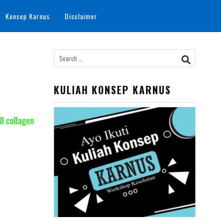
Konsep Karnus
Disclaimer
Search
for:
KULIAH KONSEP KARNUS
ll collagen