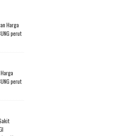
gan Harga
BUNG perut
n Harga
BUNG perut
Sakit
GI