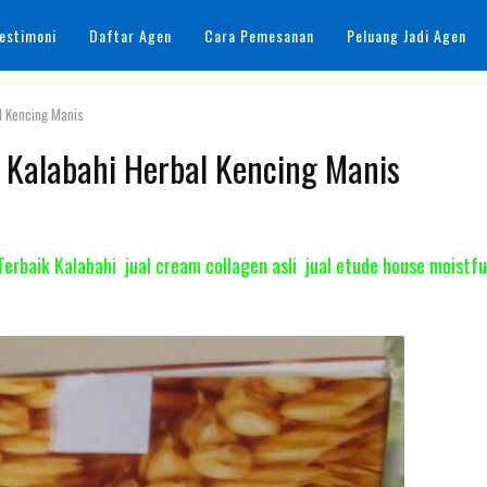
estimoni
Daftar Agen
Cara Pemesanan
Peluang Jadi Agen
al Kencing Manis
l Kalabahi Herbal Kencing Manis
erbaik Kalabahi jual cream collagen asli jual etude house moistfu