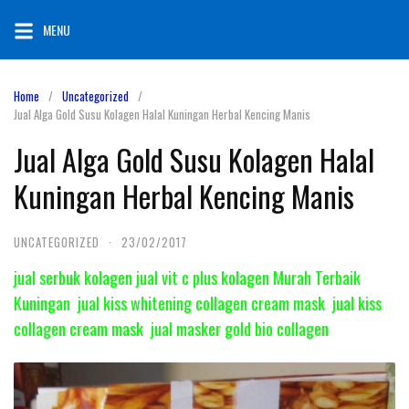
Skip
MENU
to
content
Home
Uncategorized
Jual Alga Gold Susu Kolagen Halal Kuningan Herbal Kencing Manis
Jual Alga Gold Susu Kolagen Halal
Kuningan Herbal Kencing Manis
UNCATEGORIZED
·
23/02/2017
jual serbuk kolagen jual vit c plus kolagen Murah Terbaik
Kuningan jual kiss whitening collagen cream mask jual kiss
collagen cream mask jual masker gold bio collagen