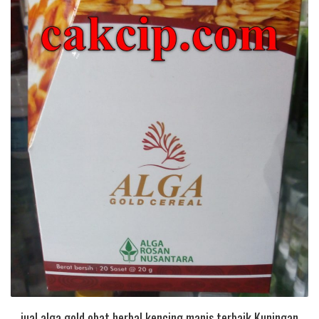
jual alga gold obat herbal kencing manis terbaik Kuningan