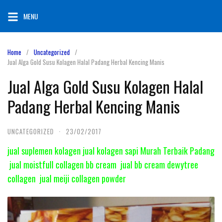
Skip
MENU
to
content
Home
Uncategorized
Jual Alga Gold Susu Kolagen Halal Padang Herbal Kencing Manis
Jual Alga Gold Susu Kolagen Halal
Padang Herbal Kencing Manis
UNCATEGORIZED
·
23/02/2017
jual suplemen kolagen jual kolagen sapi Murah Terbaik Padang
jual moistfull collagen bb cream jual bb cream dewytree
collagen jual meiji collagen powder