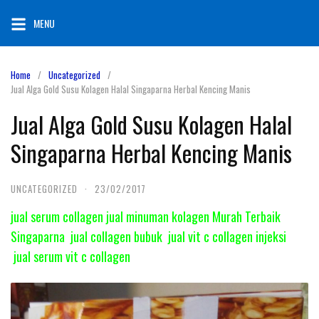
Skip
MENU
to
content
Home
Uncategorized
Jual Alga Gold Susu Kolagen Halal Singaparna Herbal Kencing Manis
Jual Alga Gold Susu Kolagen Halal
Singaparna Herbal Kencing Manis
UNCATEGORIZED
·
23/02/2017
jual serum collagen jual minuman kolagen Murah Terbaik
Singaparna jual collagen bubuk jual vit c collagen injeksi
jual serum vit c collagen