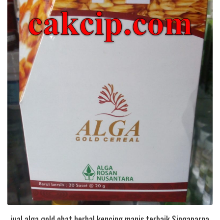
jual alga gold obat herbal kencing manis terbaik Singaparna