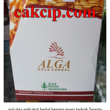
jual alga gold obat herbal kencing manis terbaik Ternate