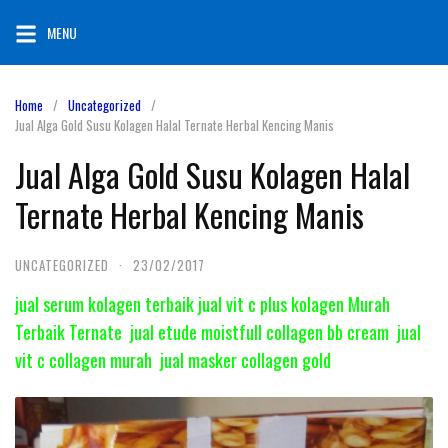
Skip
MENU
to
content
Home
Uncategorized
Jual Alga Gold Susu Kolagen Halal Ternate Herbal Kencing Manis
Jual Alga Gold Susu Kolagen Halal
Ternate Herbal Kencing Manis
UNCATEGORIZED
·
23/02/2017
jual serum kolagen terbaik jual vit c plus kolagen Murah
Terbaik Ternate jual etude moistfull collagen bb cream jual
vit c collagen murah jual masker collagen gold