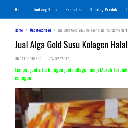
Skip
Home
Tentang Kami
Produk
Katalog Produk
T
to
content
Home
Uncategorized
Jual Alga Gold Susu Kolagen Halal Yahukimo Herb
Jual Alga Gold Susu Kolagen Hala
UNCATEGORIZED
·
23/02/2017
tempat jual vit c kolagen jual collagen meiji Murah Terbaik
collagen