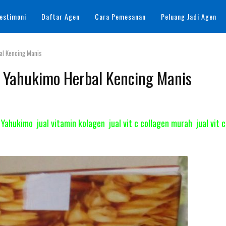
estimoni
Daftar Agen
Cara Pemesanan
Peluang Jadi Agen
al Kencing Manis
l Yahukimo Herbal Kencing Manis
 Yahukimo jual vitamin kolagen jual vit c collagen murah jual vit 