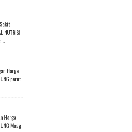
Sakit
AL NUTRISI
: …
gan Harga
BUNG perut
an Harga
MBUNG Maag