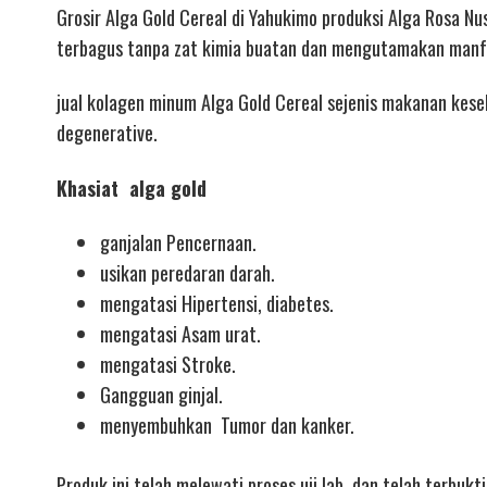
Grosir Alga Gold Cereal di Yahukimo produksi Alga Rosa Nu
terbagus tanpa zat kimia buatan dan mengutamakan manf
jual kolagen minum
Alga Gold Cereal sejenis makanan kes
degenerative.
Khasiat alga gold
ganjalan Pencernaan.
usikan peredaran darah.
mengatasi Hipertensi, diabetes.
mengatasi Asam urat.
mengatasi Stroke.
Gangguan ginjal.
menyembuhkan Tumor dan kanker.
Produk ini telah melewati proses uji lab, dan telah terbuk