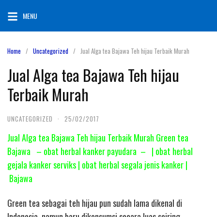
Skip
MENU
to
content
Home
Uncategorized
Jual Alga tea Bajawa Teh hijau Terbaik Murah
Jual Alga tea Bajawa Teh hijau
Terbaik Murah
UNCATEGORIZED
·
25/02/2017
Jual Alga tea Bajawa Teh hijau Terbaik Murah Green tea
Bajawa – obat herbal kanker payudara – | obat herbal
gejala kanker serviks | obat herbal segala jenis kanker |
Bajawa
Green tea sebagai teh hijau pun sudah lama dikenal di
Indonesia, namun baru dikonsumsi secara luas seiring