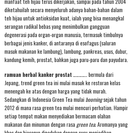
manfaat teh hijau terus dikerjakan, sampai pada tahun 2004
diketahuilah secara menyeluruh adanya bahan-bahan dalam
teh hijau untuk antioksidan kuat, ialah yang bisa menangkal
serangan radikal bebas yang menimbulkan gangguan
degenerasi pada organ-organ manusia, termasuk timbulnya
berbagai jenis kanker, di antaranya di esofagus (saluran
masuk makanan ke lambung), lambung, pankreas, usus, dubur,
kandung kemih, prostat, bahkan juga paru-paru dan payudara.
ramuan herbal kanker prostat
………….. bermula dari
Jepang, trend green tea ini mulai masuk ke restoran kelas
menengah ke atas dengan harga yang tidak murah.
Sedangkan di Indonesia Green Tea mulai
booming
sejak tahun
2012 di mana rasa green tea mulai mencuri perhatian. Hampir
setiap tempat makan menyediakan bermacam olahan
makanan dan minuman dengan rasa
green tea
. Aromanya yang
khas dan biasanya dipadukan dengan susu menjadikan