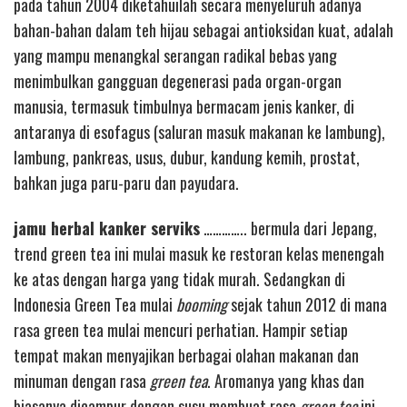
pada tahun 2004 diketahuilah secara menyeluruh adanya
bahan-bahan dalam teh hijau sebagai antioksidan kuat, adalah
yang mampu menangkal serangan radikal bebas yang
menimbulkan gangguan degenerasi pada organ-organ
manusia, termasuk timbulnya bermacam jenis kanker, di
antaranya di esofagus (saluran masuk makanan ke lambung),
lambung, pankreas, usus, dubur, kandung kemih, prostat,
bahkan juga paru-paru dan payudara.
jamu herbal kanker serviks
………….. bermula dari Jepang,
trend green tea ini mulai masuk ke restoran kelas menengah
ke atas dengan harga yang tidak murah. Sedangkan di
Indonesia Green Tea mulai
booming
sejak tahun 2012 di mana
rasa green tea mulai mencuri perhatian. Hampir setiap
tempat makan menyajikan berbagai olahan makanan dan
minuman dengan rasa
green tea
. Aromanya yang khas dan
biasanya dicampur dengan susu membuat rasa
green tea
ini