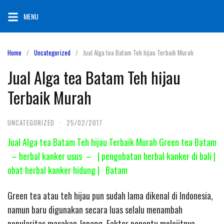
Skip
MENU
to
content
Home
Uncategorized
Jual Alga tea Batam Teh hijau Terbaik Murah
Jual Alga tea Batam Teh hijau
Terbaik Murah
UNCATEGORIZED
·
25/02/2017
Jual Alga tea Batam Teh hijau Terbaik Murah Green tea Batam
– herbal kanker usus – | pengobatan herbal kanker di bali |
obat herbal kanker hidung | Batam
Green tea atau teh hijau pun sudah lama dikenal di Indonesia,
namun baru digunakan secara luas selalu menambah
popularitas masakan Jepang. Faktor penentu melejitnya