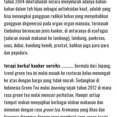
tahun 2004 diketahuilah secara menyeluruh adanya bahan-
bahan dalam teh hijau sebagai antioksidan kuat, adalah yang
bisa menangkal gangguan radikal bebas yang menyebabkan
gangguan degenerasi pada organ-organ manusia, termasuk
timbulnya bermacam jenis kanker, di antaranya di esofagus
(saluran masuk makanan ke lambung), lambung, pankreas,
usus, dubur, kandung kemih, prostat, bahkan juga paru-paru
dan payudara.
terapi herbal kanker serviks
………….. bermula dari Jepang,
trend green tea ini mulai masuk ke restoran kelas menengah
ke atas dengan harga yang tidak murah. Sedangkan di
Indonesia Green Tea mulai
booming
sejak tahun 2012 di mana
rasa green tea mulai mencuri perhatian. Hampir setiap
tempat makan menyajikan berbagai olahan makanan dan
minuman dengan rasa
green tea
. Aromanya yang khas dan
biasanya dicampur dengan susu membuat rasa
green tea
ini