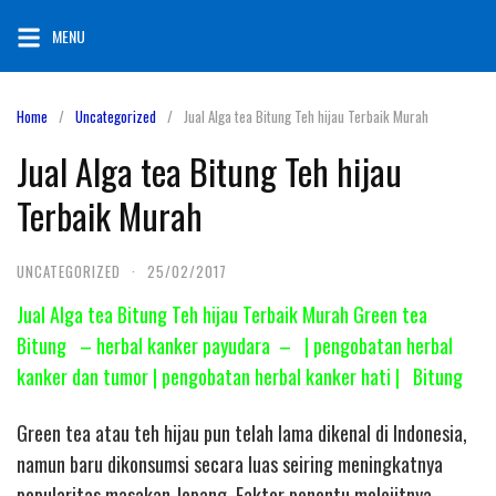
Skip
MENU
to
content
Home
Uncategorized
Jual Alga tea Bitung Teh hijau Terbaik Murah
Jual Alga tea Bitung Teh hijau
Terbaik Murah
UNCATEGORIZED
·
25/02/2017
Jual Alga tea Bitung Teh hijau Terbaik Murah Green tea
Bitung – herbal kanker payudara – | pengobatan herbal
kanker dan tumor | pengobatan herbal kanker hati | Bitung
Green tea atau teh hijau pun telah lama dikenal di Indonesia,
namun baru dikonsumsi secara luas seiring meningkatnya
popularitas masakan Jepang. Faktor penentu melejitnya