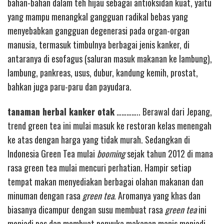
bahan-bahan dalam teh hijau sebagai antioksidan kuat, yaitu
yang mampu menangkal gangguan radikal bebas yang
menyebabkan gangguan degenerasi pada organ-organ
manusia, termasuk timbulnya berbagai jenis kanker, di
antaranya di esofagus (saluran masuk makanan ke lambung),
lambung, pankreas, usus, dubur, kandung kemih, prostat,
bahkan juga paru-paru dan payudara.
tanaman herbal kanker otak
………….. Berawal dari Jepang,
trend green tea ini mulai masuk ke restoran kelas menengah
ke atas dengan harga yang tidak murah. Sedangkan di
Indonesia Green Tea mulai
booming
sejak tahun 2012 di mana
rasa green tea mulai mencuri perhatian. Hampir setiap
tempat makan menyediakan berbagai olahan makanan dan
minuman dengan rasa
green tea
. Aromanya yang khas dan
biasanya dicampur dengan susu membuat rasa
green tea
ini
menjadi pas dan membuat penyuka makanan manis menjadi