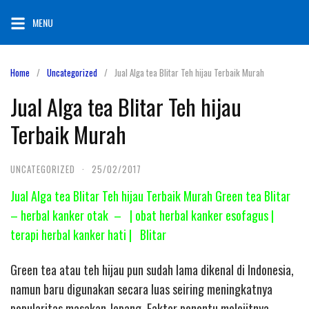
Skip
MENU
to
content
Home
Uncategorized
Jual Alga tea Blitar Teh hijau Terbaik Murah
Jual Alga tea Blitar Teh hijau
Terbaik Murah
UNCATEGORIZED
·
25/02/2017
Jual Alga tea Blitar Teh hijau Terbaik Murah Green tea Blitar
– herbal kanker otak – | obat herbal kanker esofagus |
terapi herbal kanker hati | Blitar
Green tea atau teh hijau pun sudah lama dikenal di Indonesia,
namun baru digunakan secara luas seiring meningkatnya
popularitas masakan Jepang. Faktor penentu melejitnya