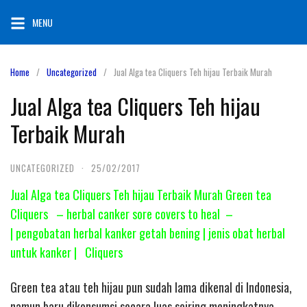
Skip
MENU
to
content
Home
Uncategorized
Jual Alga tea Cliquers Teh hijau Terbaik Murah
Jual Alga tea Cliquers Teh hijau
Terbaik Murah
UNCATEGORIZED
·
25/02/2017
Jual Alga tea Cliquers Teh hijau Terbaik Murah Green tea
Cliquers – herbal canker sore covers to heal –
| pengobatan herbal kanker getah bening | jenis obat herbal
untuk kanker | Cliquers
Green tea atau teh hijau pun sudah lama dikenal di Indonesia,
namun baru dikonsumsi secara luas seiring meningkatnya