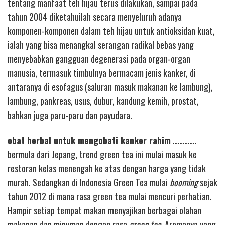
tentang manfaat teh hijau terus dilakukan, sampai pada
tahun 2004 diketahuilah secara menyeluruh adanya
komponen-komponen dalam teh hijau untuk antioksidan kuat,
ialah yang bisa menangkal serangan radikal bebas yang
menyebabkan gangguan degenerasi pada organ-organ
manusia, termasuk timbulnya bermacam jenis kanker, di
antaranya di esofagus (saluran masuk makanan ke lambung),
lambung, pankreas, usus, dubur, kandung kemih, prostat,
bahkan juga paru-paru dan payudara.
obat herbal untuk mengobati kanker rahim
…………..
bermula dari Jepang, trend green tea ini mulai masuk ke
restoran kelas menengah ke atas dengan harga yang tidak
murah. Sedangkan di Indonesia Green Tea mulai
booming
sejak
tahun 2012 di mana rasa green tea mulai mencuri perhatian.
Hampir setiap tempat makan menyajikan berbagai olahan
makanan dan minuman dengan rasa
green tea
. Aromanya yang