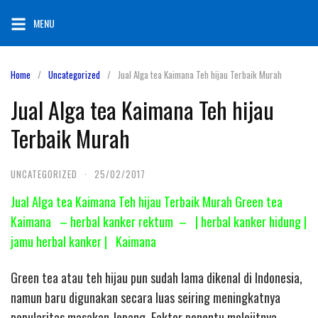
Skip
MENU
to
content
Home
Uncategorized
Jual Alga tea Kaimana Teh hijau Terbaik Murah
Jual Alga tea Kaimana Teh hijau
Terbaik Murah
UNCATEGORIZED
·
25/02/2017
Jual Alga tea Kaimana Teh hijau Terbaik Murah Green tea
Kaimana – herbal kanker rektum – | herbal kanker hidung |
jamu herbal kanker | Kaimana
Green tea atau teh hijau pun sudah lama dikenal di Indonesia,
namun baru digunakan secara luas seiring meningkatnya
popularitas masakan Jepang. Faktor penentu melejitnya