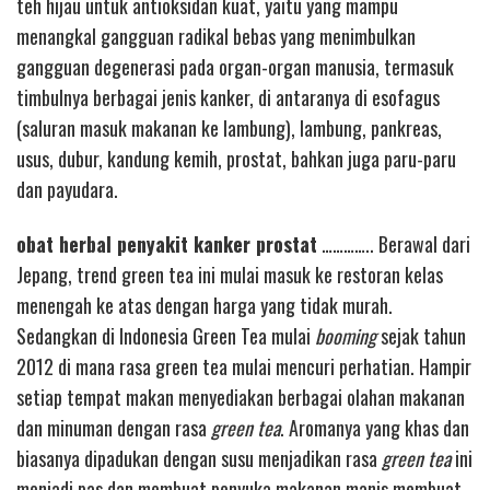
teh hijau untuk antioksidan kuat, yaitu yang mampu
menangkal gangguan radikal bebas yang menimbulkan
gangguan degenerasi pada organ-organ manusia, termasuk
timbulnya berbagai jenis kanker, di antaranya di esofagus
(saluran masuk makanan ke lambung), lambung, pankreas,
usus, dubur, kandung kemih, prostat, bahkan juga paru-paru
dan payudara.
obat herbal penyakit kanker prostat
………….. Berawal dari
Jepang, trend green tea ini mulai masuk ke restoran kelas
menengah ke atas dengan harga yang tidak murah.
Sedangkan di Indonesia Green Tea mulai
booming
sejak tahun
2012 di mana rasa green tea mulai mencuri perhatian. Hampir
setiap tempat makan menyediakan berbagai olahan makanan
dan minuman dengan rasa
green tea
. Aromanya yang khas dan
biasanya dipadukan dengan susu menjadikan rasa
green tea
ini
menjadi pas dan membuat penyuka makanan manis membuat