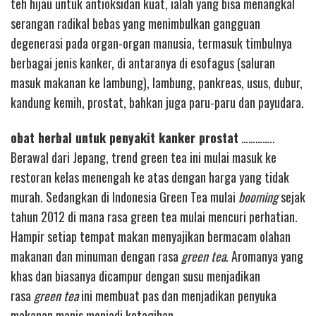
teh hijau untuk antioksidan kuat, ialah yang bisa menangkal
serangan radikal bebas yang menimbulkan gangguan
degenerasi pada organ-organ manusia, termasuk timbulnya
berbagai jenis kanker, di antaranya di esofagus (saluran
masuk makanan ke lambung), lambung, pankreas, usus, dubur,
kandung kemih, prostat, bahkan juga paru-paru dan payudara.
obat herbal untuk penyakit kanker prostat
…………..
Berawal dari Jepang, trend green tea ini mulai masuk ke
restoran kelas menengah ke atas dengan harga yang tidak
murah. Sedangkan di Indonesia Green Tea mulai
booming
sejak
tahun 2012 di mana rasa green tea mulai mencuri perhatian.
Hampir setiap tempat makan menyajikan bermacam olahan
makanan dan minuman dengan rasa
green tea
. Aromanya yang
khas dan biasanya dicampur dengan susu menjadikan
rasa
green tea
ini membuat pas dan menjadikan penyuka
makanan manis menjadi ketagihan.