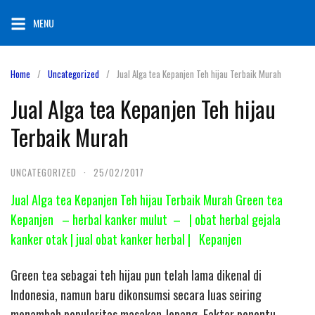
Skip
MENU
to
content
Home
Uncategorized
Jual Alga tea Kepanjen Teh hijau Terbaik Murah
Jual Alga tea Kepanjen Teh hijau
Terbaik Murah
UNCATEGORIZED
·
25/02/2017
Jual Alga tea Kepanjen Teh hijau Terbaik Murah Green tea
Kepanjen – herbal kanker mulut – | obat herbal gejala
kanker otak | jual obat kanker herbal | Kepanjen
Green tea sebagai teh hijau pun telah lama dikenal di
Indonesia, namun baru dikonsumsi secara luas seiring
menambah popularitas masakan Jepang. Faktor penentu