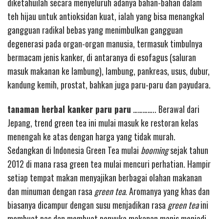
diketahuilah secara menyeluruh adanya bahan-bahan dalam
teh hijau untuk antioksidan kuat, ialah yang bisa menangkal
gangguan radikal bebas yang menimbulkan gangguan
degenerasi pada organ-organ manusia, termasuk timbulnya
bermacam jenis kanker, di antaranya di esofagus (saluran
masuk makanan ke lambung), lambung, pankreas, usus, dubur,
kandung kemih, prostat, bahkan juga paru-paru dan payudara.
tanaman herbal kanker paru paru
………….. Berawal dari
Jepang, trend green tea ini mulai masuk ke restoran kelas
menengah ke atas dengan harga yang tidak murah.
Sedangkan di Indonesia Green Tea mulai
booming
sejak tahun
2012 di mana rasa green tea mulai mencuri perhatian. Hampir
setiap tempat makan menyajikan berbagai olahan makanan
dan minuman dengan rasa
green tea
. Aromanya yang khas dan
biasanya dicampur dengan susu menjadikan rasa
green tea
ini
membuat pas dan membuat penyuka makanan manis menjadi