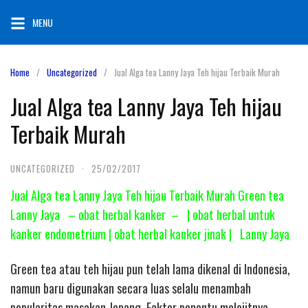
Skip
MENU
to
content
Home
Uncategorized
Jual Alga tea Lanny Jaya Teh hijau Terbaik Murah
Jual Alga tea Lanny Jaya Teh hijau
Terbaik Murah
UNCATEGORIZED
·
25/02/2017
Jual Alga tea Lanny Jaya Teh hijau Terbaik Murah Green tea
Lanny Jaya – obat herbal kanker – | obat herbal untuk
kanker endometrium | obat herbal kanker jinak | Lanny Jaya
Green tea atau teh hijau pun telah lama dikenal di Indonesia,
namun baru digunakan secara luas selalu menambah
popularitas masakan Jepang. Faktor penentu melejitnya