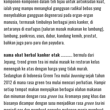
komponen-komponen dalam teh hijau untuk antioksidan kuat,
ialah yang mampu menangkal gangguan radikal bebas yang
menyebabkan gangguan degenerasi pada organ-organ
manusia, termasuk timbulnya berbagai jenis kanker, di
antaranya di esofagus (saluran masuk makanan ke lambung),
lambung, pankreas, usus, dubur, kandung kemih, prostat,
bahkan juga paru-paru dan payudara.
nama obat herbal kanker otak
………….. bermula dari
Jepang, trend green tea ini mulai masuk ke restoran kelas
menengah ke atas dengan harga yang tidak murah.
Sedangkan di Indonesia Green Tea mulai
booming
sejak tahun
2012 di mana rasa green tea mulai mencuri perhatian. Hampir
setiap tempat makan menyajikan berbagai olahan makanan
dan minuman dengan rasa
green tea
. Aromanya yang khas dan
biasanya dicampur dengan susu menjadikan rasa
green tea
ini
menjadi pas dan membuat penyuka makanan manis membuat