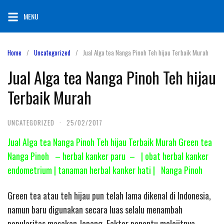
Skip
MENU
to
content
Home
Uncategorized
Jual Alga tea Nanga Pinoh Teh hijau Terbaik Murah
Jual Alga tea Nanga Pinoh Teh hijau
Terbaik Murah
UNCATEGORIZED
·
25/02/2017
Jual Alga tea Nanga Pinoh Teh hijau Terbaik Murah Green tea
Nanga Pinoh – herbal kanker paru – | obat herbal kanker
endometrium | tanaman herbal kanker hati | Nanga Pinoh
Green tea atau teh hijau pun telah lama dikenal di Indonesia,
namun baru digunakan secara luas selalu menambah
popularitas masakan Jepang. Faktor penentu melejitnya