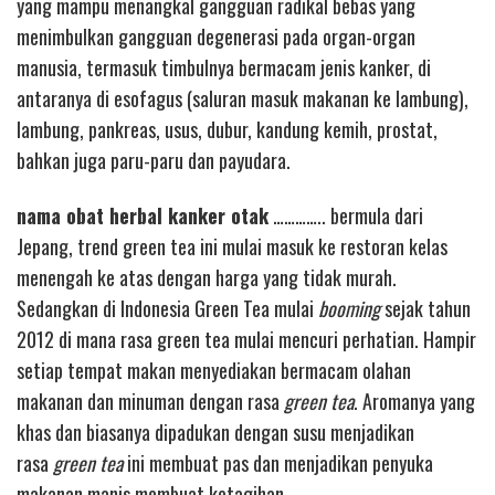
yang mampu menangkal gangguan radikal bebas yang
menimbulkan gangguan degenerasi pada organ-organ
manusia, termasuk timbulnya bermacam jenis kanker, di
antaranya di esofagus (saluran masuk makanan ke lambung),
lambung, pankreas, usus, dubur, kandung kemih, prostat,
bahkan juga paru-paru dan payudara.
nama obat herbal kanker otak
………….. bermula dari
Jepang, trend green tea ini mulai masuk ke restoran kelas
menengah ke atas dengan harga yang tidak murah.
Sedangkan di Indonesia Green Tea mulai
booming
sejak tahun
2012 di mana rasa green tea mulai mencuri perhatian. Hampir
setiap tempat makan menyediakan bermacam olahan
makanan dan minuman dengan rasa
green tea
. Aromanya yang
khas dan biasanya dipadukan dengan susu menjadikan
rasa
green tea
ini membuat pas dan menjadikan penyuka
makanan manis membuat ketagihan.