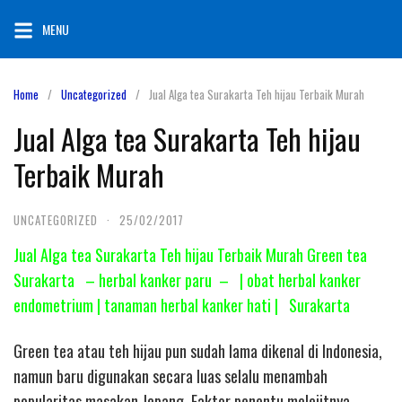
Skip
MENU
to
content
Home
Uncategorized
Jual Alga tea Surakarta Teh hijau Terbaik Murah
Jual Alga tea Surakarta Teh hijau
Terbaik Murah
UNCATEGORIZED
·
25/02/2017
Jual Alga tea Surakarta Teh hijau Terbaik Murah Green tea
Surakarta – herbal kanker paru – | obat herbal kanker
endometrium | tanaman herbal kanker hati | Surakarta
Green tea atau teh hijau pun sudah lama dikenal di Indonesia,
namun baru digunakan secara luas selalu menambah
popularitas masakan Jepang. Faktor penentu melejitnya