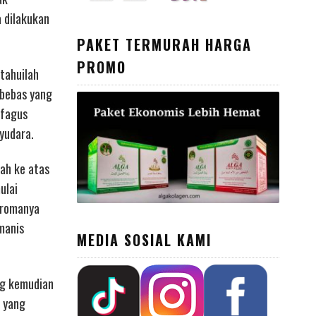
 dilakukan
PAKET TERMURAH HARGA
PROMO
tahuilah
 bebas yang
ofagus
yudara.
ah ke atas
ulai
Aromanya
manis
MEDIA SOSIAL KAMI
ng kemudian
 yang