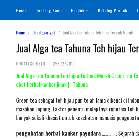
Skip
Home
Tentang Kami
Produk
Katalog Produk
T
to
content
Home
Uncategorized
Jual Alga tea Tahuna Teh hijau Terbaik Murah
Jual Alga tea Tahuna Teh hijau T
UNCATEGORIZED
·
25/02/2017
Jual Alga tea Tahuna Teh hijau Terbaik Murah Green tea 
obat herbal kanker jinak | Tahuna
Green tea sebagai teh hijau pun telah lama dikenal di Ind
masakan Jepang. Faktor penentu melejitnya reputasi teh hi
banyak sekali khasiat untuk kesehatan manusia pengobata
pengobatan herbal kanker payudara
………….. Sejarah da