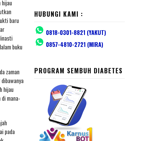
 hijau
butkan
HUBUNGI KAMI :
ukti baru
ar
0818-0301-8821 (YAKUT)
inasti
0857-4810-2721 (MIRA)
dalam buku
PROGRAM SEMBUH DIABETES
ada zaman
g dibawanya
h hijau
n di mana-
ajah
ai pada
ak