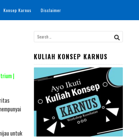
Konsep Karnus
Disclaimer
Search
for:
KULIAH KONSEP KARNUS
trium |
ritas
 mempunyai
hijau untuk