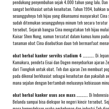
pendukung penyembuhan sejak 4.000 tahun yang lalu. Dan s
sangat berkhasiat untuk kesehatan. Tahun 1994, bahkan s
sesungguhnya teh hijau yang dikunsumsi masyarakat Cina s
sudah ditemukan sesungguhnya minum teh secara teratur 
tersebut. Sejarah bangsa Cina mengatakan teh hijau mula
Kaisar Shen Nung, namun tercatat dalam kamus kuno pada
tanaman obat Cina disebutkan daun teh bermanfaat mena
obat herbal kanker serviks stadium 4
………….. Di Jepang
Kamakura, pendeta Eisai dan Dogen menyebarkan ajaran Z
dari Tiongkok untuk obat. Teh dan ajaran Zen membuat popu
pada dikenal berkhasiat sebagai kesehatan dan pakailah a
mana sejalan dengan bertambah meluasnya kebiasaan min
obat herbal kanker usus ace maxs
………….. Di Indonesia
Belanda sampai bisa diekspor ke negeri kincir tersebut. 
masa kemerdekaan usaha perkebunan dan industri Teh diamb