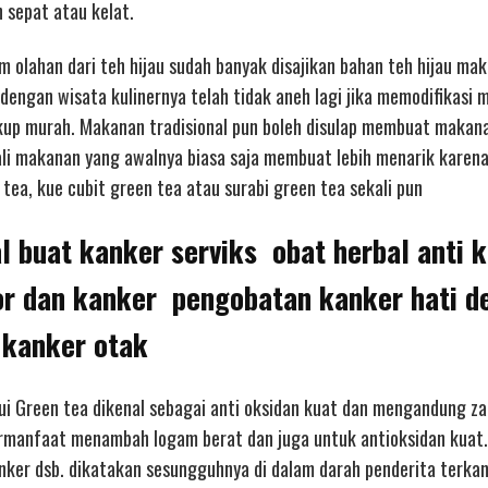
 sepat atau kelat.
olahan dari teh hijau sudah banyak disajikan bahan teh hijau ma
dengan wisata kulinernya telah tidak aneh lagi jika memodifikasi
ukup murah. Makanan tradisional pun boleh disulap membuat makan
ali makanan yang awalnya biasa saja membuat lebih menarik karen
tea, kue cubit green tea atau surabi green tea sekali pun
l buat kanker serviks obat herbal anti 
or dan kanker pengobatan kanker hati d
 kanker otak
hui Green tea dikenal sebagai anti oksidan kuat dan mengandung za
ermanfaat menambah logam berat dan juga untuk antioksidan kuat.
nker dsb. dikatakan sesungguhnya di dalam darah penderita terka