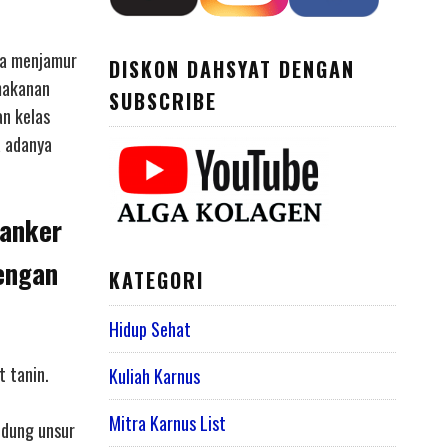
ka menjamur
DISKON DAHSYAT DENGAN
 makanan
SUBSCRIBE
an kelas
a adanya
kanker
engan
KATEGORI
Hidup Sehat
t tanin.
Kuliah Karnus
Mitra Karnus List
ndung unsur