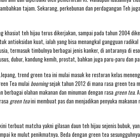
ambahkan tajam. Sekarang, perkebunan dan perdagangan Teh juga
g khasiat teh hijau terus dikerjakan, sampai pada tahun 2004 dike
uk antioksidan kuat, ialah yang bisa menangkal gangguan radikal
a, termasuk timbulnya berbagai jenis kanker, di antaranya di es
sus, dubur, kandung kemih, prostat, bahkan juga paru-paru dan pa
Jepang, trend green tea ini mulai masuk ke restoran kelas meneng
reen Tea mulai
booming
sejak tahun 2012 di mana rasa green tea m
kan berbagai olahan makanan dan minuman dengan rasa
green tea
. 
 rasa
green tea
ini membuat pas dan menjadikan penyuka makanan 
ni terbuat matcha yakni gilasan daun teh hijau sejenis bubuk, ya
sampai ke mulut penikmatnya. Beda dengan green tea sesungguhnya