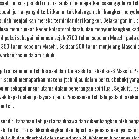
aat ini para peneliti nutrisi sudah mendapatkan sesungguhnya teh
ebuah jurnal yang diterbitkan untuk kalangan ahli kangker menye
udah menjadikan mereka terhindar dari kangker. Belakangan ini, b
bisa menurunkan kadar kolesterol darah, dan menyeimbangkan kad
i dipakai sebagai minuman sejak 2700 tahun sebelum Masehi pada d
 350 tahun sebelum Masehi. Sekitar 200 tahun menjelang Masehi 
warkan racun dalam tubuh.
 tradisi minum teh berasal dari Cina sekitar abad ke-6 Masehi. P
en sambil memaparkan matcha (teh hijau dalam bentuk bubuk) yan
ler sebagai unsur utama dalam penerangan spiritual. Sejak itu te
wak kapal dalam pelayaran jauh. Penanaman teh lalu pada dilakuka
um teh.
 sendiri tanaman teh pertama dibawa dan dikembangkan oleh penj
Sejak itu teh terus dikembangkan dan diperluas penanamannya. samp
il alih dan diperbaiki oleh pemerintah RI. Walaupun luasannya tid