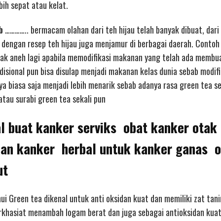
ih sepat atau kelat.
b
………….. bermacam olahan dari teh hijau telah banyak dibuat, dari 
 dengan resep teh hijau juga menjamur di berbagai daerah. Contoh 
dak aneh lagi apabila memodifikasi makanan yang telah ada membu
isional pun bisa disulap menjadi makanan kelas dunia sebab modifi
a biasa saja menjadi lebih menarik sebab adanya rasa green tea se
atau surabi green tea sekali pun
l buat kanker serviks obat kanker otak 
dan kanker herbal untuk kanker ganas o
ut
hui Green tea dikenal untuk anti oksidan kuat dan memiliki zat tani
erkhasiat menambah logam berat dan juga sebagai antioksidan kuat