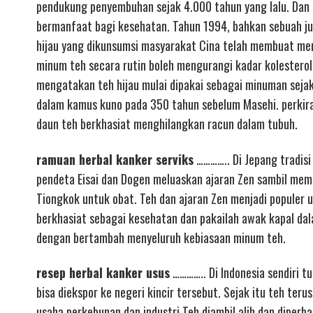
pendukung penyembuhan sejak 4.000 tahun yang lalu. Dan s
bermanfaat bagi kesehatan. Tahun 1994, bahkan sebuah ju
hijau yang dikunsumsi masyarakat Cina telah membuat mere
minum teh secara rutin boleh mengurangi kadar kolestero
mengatakan teh hijau mulai dipakai sebagai minuman sejak
dalam kamus kuno pada 350 tahun sebelum Masehi. perkir
daun teh berkhasiat menghilangkan racun dalam tubuh.
ramuan herbal kanker serviks
………….. Di Jepang tradisi
pendeta Eisai dan Dogen meluaskan ajaran Zen sambil mem
Tiongkok untuk obat. Teh dan ajaran Zen menjadi populer u
berkhasiat sebagai kesehatan dan pakailah awak kapal dal
dengan bertambah menyeluruh kebiasaan minum teh.
resep herbal kanker usus
………….. Di Indonesia sendiri 
bisa diekspor ke negeri kincir tersebut. Sejak itu teh t
usaha perkebunan dan industri Teh diambil alih dan diperb