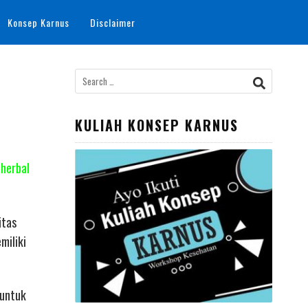
Konsep Karnus
Disclaimer
Search
for:
KULIAH KONSEP KARNUS
 herbal
itas
miliki
 untuk