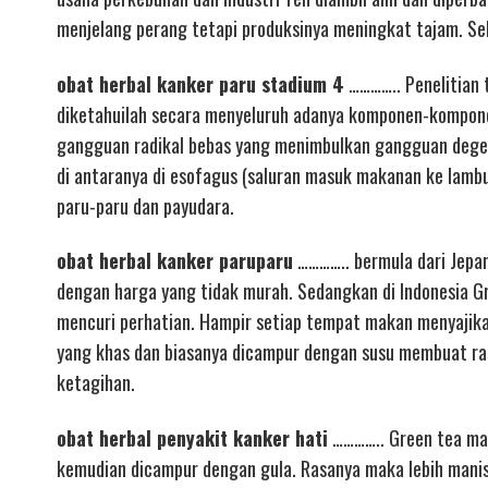
menjelang perang tetapi produksinya meningkat tajam. Se
obat herbal kanker paru stadium 4
………….. Penelitian 
diketahuilah secara menyeluruh adanya komponen-komponen
gangguan radikal bebas yang menimbulkan gangguan degene
di antaranya di esofagus (saluran masuk makanan ke lambu
paru-paru dan payudara.
obat herbal kanker paruparu
………….. bermula dari Jepan
dengan harga yang tidak murah. Sedangkan di Indonesia G
mencuri perhatian. Hampir setiap tempat makan menyaji
yang khas dan biasanya dicampur dengan susu membuat r
ketagihan.
obat herbal penyakit kanker hati
………….. Green tea masa
kemudian dicampur dengan gula. Rasanya maka lebih mani