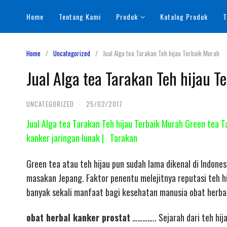
Skip
Home
Tentang Kami
Produk
Katalog Produk
T
to
content
Home
Uncategorized
Jual Alga tea Tarakan Teh hijau Terbaik Murah
Jual Alga tea Tarakan Teh hijau T
UNCATEGORIZED
·
25/02/2017
Jual Alga tea Tarakan Teh hijau Terbaik Murah Green tea 
kanker jaringan lunak | Tarakan
Green tea atau teh hijau pun sudah lama dikenal di Indone
masakan Jepang. Faktor penentu melejitnya reputasi teh hij
banyak sekali manfaat bagi kesehatan manusia obat herbal
obat herbal kanker prostat
………….. Sejarah dari teh hij