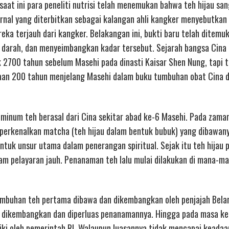
aat ini para peneliti nutrisi telah menemukan bahwa teh hijau sa
rnal yang diterbitkan sebagai kalangan ahli kangker menyebutkan
ka terjauh dari kangker. Belakangan ini, bukti baru telah ditem
l darah, dan menyeimbangkan kadar tersebut. Sejarah bangsa Cina
 2700 tahun sebelum Masehi pada dinasti Kaisar Shen Nung, tapi 
aan 200 tahun menjelang Masehi dalam buku tumbuhan obat Cina 
 minum teh berasal dari Cina sekitar abad ke-6 Masehi. Pada zam
perkenalkan matcha (teh hijau dalam bentuk bubuk) yang dibawany
ntuk unsur utama dalam penerangan spiritual. Sejak itu teh hijau 
am pelayaran jauh. Penanaman teh lalu mulai dilakukan di mana-ma
tumbuhan teh pertama dibawa dan dikembangkan oleh penjajah Bela
erus dikembangkan dan diperluas penanamannya. Hingga pada masa 
aiki oleh pemerintah RI. Walaupun luasannya tidak mencapai keadaa