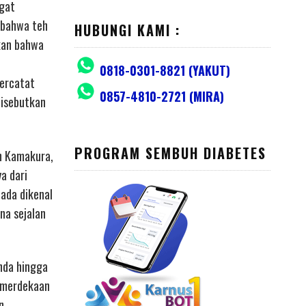
ngat
 bahwa teh
HUBUNGI KAMI :
ukan bahwa
0818-0301-8821 (YAKUT)
tercatat
0857-4810-2721 (MIRA)
disebutkan
PROGRAM SEMBUH DIABETES
an Kamakura,
a dari
pada dikenal
na sejalan
nda hingga
kemerdekaan
n