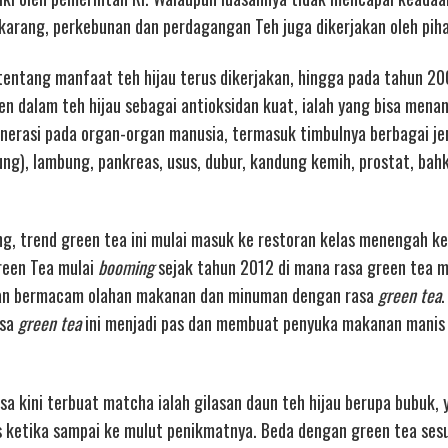
karang, perkebunan dan perdagangan Teh juga dikerjakan oleh pih
tentang manfaat teh hijau terus dikerjakan, hingga pada tahun 2
 dalam teh hijau sebagai antioksidan kuat, ialah yang bisa mena
rasi pada organ-organ manusia, termasuk timbulnya berbagai jen
ng), lambung, pankreas, usus, dubur, kandung kemih, prostat, bah
g, trend green tea ini mulai masuk ke restoran kelas menengah ke
reen Tea mulai
booming
sejak tahun 2012 di mana rasa green tea m
kan bermacam olahan makanan dan minuman dengan rasa
green tea
asa
green tea
ini menjadi pas dan membuat penyuka makanan manis
 kini terbuat matcha ialah gilasan daun teh hijau berupa bubuk, 
s ketika sampai ke mulut penikmatnya. Beda dengan green tea se