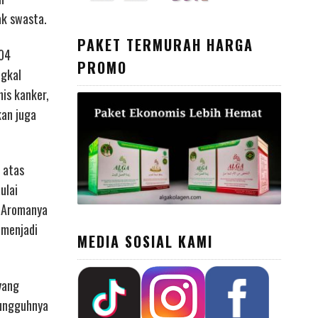
ak swasta.
PAKET TERMURAH HARGA
004
PROMO
ngkal
is kanker,
kan juga
 atas
ulai
. Aromanya
 menjadi
MEDIA SOSIAL KAMI
yang
sungguhnya