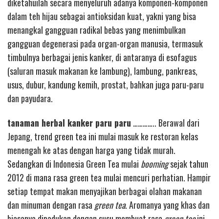
diketahuilah secara menyeluruh adanya komponen-komponen
dalam teh hijau sebagai antioksidan kuat, yakni yang bisa
menangkal gangguan radikal bebas yang menimbulkan
gangguan degenerasi pada organ-organ manusia, termasuk
timbulnya berbagai jenis kanker, di antaranya di esofagus
(saluran masuk makanan ke lambung), lambung, pankreas,
usus, dubur, kandung kemih, prostat, bahkan juga paru-paru
dan payudara.
tanaman herbal kanker paru paru
………….. Berawal dari
Jepang, trend green tea ini mulai masuk ke restoran kelas
menengah ke atas dengan harga yang tidak murah.
Sedangkan di Indonesia Green Tea mulai
booming
sejak tahun
2012 di mana rasa green tea mulai mencuri perhatian. Hampir
setiap tempat makan menyajikan berbagai olahan makanan
dan minuman dengan rasa
green tea
. Aromanya yang khas dan
biasanya dipadukan dengan susu membuat rasa
green tea
ini