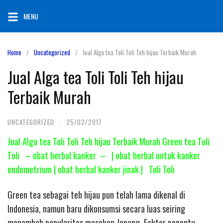
Skip
MENU
to
content
Home
Uncategorized
Jual Alga tea Toli Toli Teh hijau Terbaik Murah
Jual Alga tea Toli Toli Teh hijau
Terbaik Murah
UNCATEGORIZED
·
25/02/2017
Jual Alga tea Toli Toli Teh hijau Terbaik Murah Green tea Toli
Toli – obat herbal kanker – | obat herbal untuk kanker
endometrium | obat herbal kanker jinak | Toli Toli
Green tea sebagai teh hijau pun telah lama dikenal di
Indonesia, namun baru dikonsumsi secara luas seiring
menambah popularitas masakan Jepang. Faktor penentu